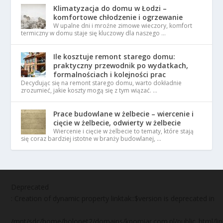
Klimatyzacja do domu w Łodzi –
komfortowe chłodzenie i ogrzewanie
W upalne dni i mroźne zimowe wieczory, komfort
termiczny w domu staje się kluczowy dla naszego …
Ile kosztuje remont starego domu:
praktyczny przewodnik po wydatkach,
formalnościach i kolejności prac
Decydując się na remont starego domu, warto dokładnie
zrozumieć, jakie koszty mogą się z tym wiązać. …
Prace budowlane w żelbecie – wiercenie i
cięcie w żelbecie, odwierty w żelbecie
Wiercenie i cięcie w żelbecie to tematy, które stają
się coraz bardziej istotne w branży budowlanej, …
Deprecated
: Creation of dynamic property linktak::$version is deprecated in
/mnt/sdc/home/bolonet2/domains/kpomiar.com.pl/public_html/