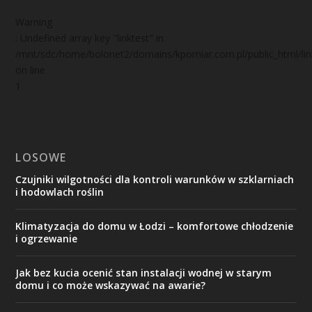
Warning
: Undefined array key "linktest" in
/mnt/sdc/home/bolonet2/domains/kpomiar.com.pl/public_html/
on line
1
LOSOWE
Czujniki wilgotności dla kontroli warunków w szklarniach
i hodowlach roślin
Klimatyzacja do domu w Łodzi – komfortowe chłodzenie
i ogrzewanie
Jak bez kucia ocenić stan instalacji wodnej w starym
domu i co może wskazywać na awarie?