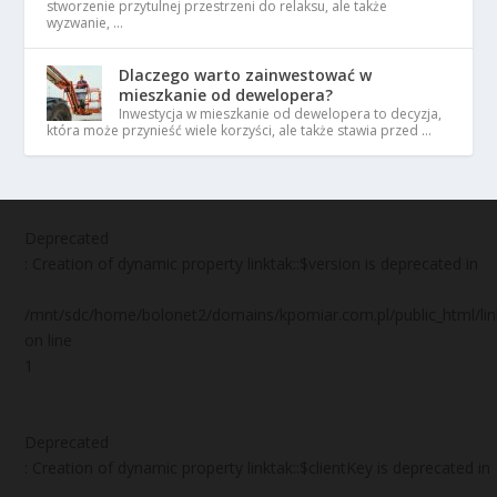
stworzenie przytulnej przestrzeni do relaksu, ale także
wyzwanie, …
Dlaczego warto zainwestować w
mieszkanie od dewelopera?
Inwestycja w mieszkanie od dewelopera to decyzja,
która może przynieść wiele korzyści, ale także stawia przed …
Deprecated
: Creation of dynamic property linktak::$version is deprecated in
/mnt/sdc/home/bolonet2/domains/kpomiar.com.pl/public_html/
on line
1
Deprecated
: Creation of dynamic property linktak::$clientKey is deprecated in