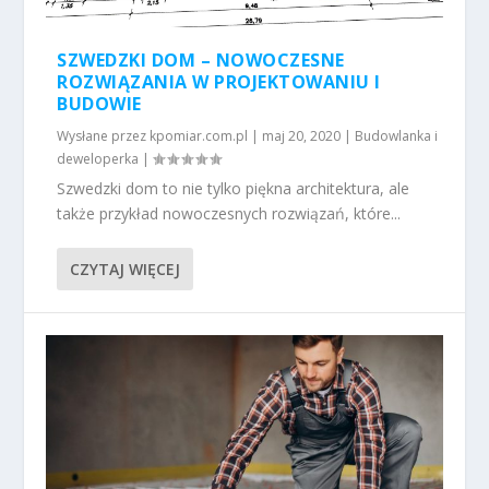
SZWEDZKI DOM – NOWOCZESNE
ROZWIĄZANIA W PROJEKTOWANIU I
BUDOWIE
Wysłane przez
kpomiar.com.pl
|
maj 20, 2020
|
Budowlanka i
deweloperka
|
Szwedzki dom to nie tylko piękna architektura, ale
także przykład nowoczesnych rozwiązań, które...
CZYTAJ WIĘCEJ