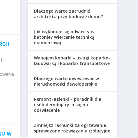
Dlaczego warto zatrudnić
architekta przy budowie domu?
Jak wykonuje się odwierty w
betonie? Wiercenie techniką
diamentową
RGII
Wynajem koparki – usługi koparko-
|
ładowarką i koparko-transportowe
rowanie
Dlaczego warto inwestować w
nieruchomości deweloperskie
Remont łazienki – poradnik dla
osób decydujących się na
odświeżenie
Zmniejsz rachunki za ogrzewanie –
sprawdzone rozwiązania izolacyjne
KU W