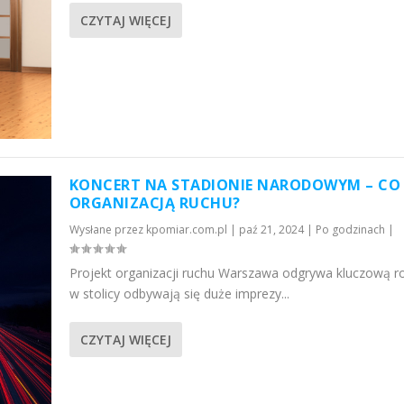
CZYTAJ WIĘCEJ
KONCERT NA STADIONIE NARODOWYM – CO
ORGANIZACJĄ RUCHU?
Wysłane przez
kpomiar.com.pl
|
paź 21, 2024
|
Po godzinach
|
Projekt organizacji ruchu Warszawa odgrywa kluczową ro
w stolicy odbywają się duże imprezy...
CZYTAJ WIĘCEJ