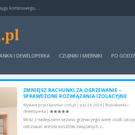
ągu kominowego, ...
NKA I DEWELOPERKA
CZUJNIKI I MIERNIKI
PO GODZ
ZMNIEJSZ RACHUNKI ZA OGRZEWANIE –
SPRAWDZONE ROZWIĄZANIA IZOLACYJNE
Wysłane przez
kpomiar.com.pl
|
paź 24, 2024
|
Budowlanka i
deweloperka
|
Wraz z nadejściem sezonu grzewczego wiele osób zaczy
odczuwać wzrost kosztów związanych z...