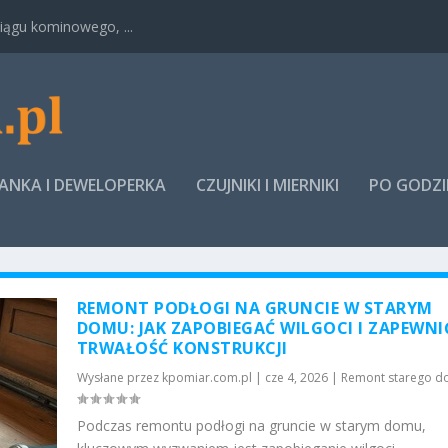
ągu kominowego, ...
NKA I DEWELOPERKA
CZUJNIKI I MIERNIKI
PO GODZ
REMONT PODŁOGI NA GRUNCIE W STARYM
DOMU: JAK ZAPOBIEGAĆ WILGOCI I ZAPEWNI
TRWAŁOŚĆ KONSTRUKCJI
Wysłane przez
kpomiar.com.pl
|
cze 4, 2026
|
Remont starego 
Podczas remontu podłogi na gruncie w starym domu,