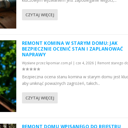
kluczowym wyzwaniem jest zapobieganie wilgoci,...
CZYTAJ WIĘCEJ
REMONT KOMINA W STARYM DOMU: JAK
BEZPIECZNIE OCENIĆ STAN I ZAPLANOWAĆ
NAPRAWY
Wysłane przez
kpomiar.com.pl
|
cze 4, 2026
|
Remont starego 
Bezpieczna ocena stanu komina w starym domu jest klu
aby uniknąć poważnych zagrożeń, takich...
CZYTAJ WIĘCEJ
REMONT DOMU WPISANEGO DO REJESTRU