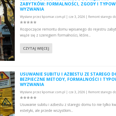
ZABYTKÓW: FORMALNOŚCI, ZGODY I TYPOW
WYZWANIA
Wysłane przez
kpomiar.com.pl
|
cze 3, 2026
|
Remont starego 
Rozpoczęcie remontu domu wpisanego do rejestru zaby
wiąże się z szeregiem formalności, które...
CZYTAJ WIĘCEJ
USUWANIE SUBITU I AZBESTU ZE STAREGO 
BEZPIECZNE METODY, FORMALNOŚCI I TYPO
WYZWANIA
Wysłane przez
kpomiar.com.pl
|
cze 3, 2026
|
Remont starego 
Usuwanie subitu i azbestu z starego domu to nie tylko kw
estetyki, ale przede wszystkim...