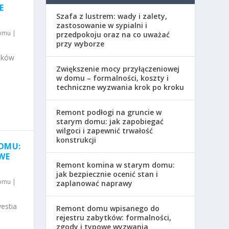
E
Szafa z lustrem: wady i zalety,
zastosowanie w sypialni i
domu
|
przedpokoju oraz na co uważać
przy wyborze
tków
Zwiększenie mocy przyłączeniowej
w domu – formalności, koszty i
techniczne wyzwania krok po kroku
Remont podłogi na gruncie w
starym domu: jak zapobiegać
wilgoci i zapewnić trwałość
konstrukcji
DOMU:
WE
Remont komina w starym domu:
jak bezpiecznie ocenić stan i
domu
|
zaplanować naprawy
estia
Remont domu wpisanego do
rejestru zabytków: formalności,
zgody i typowe wyzwania