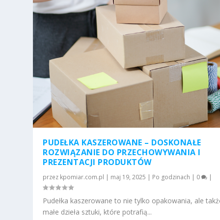
PUDEŁKA KASZEROWANE – DOSKONAŁE
ROZWIĄZANIE DO PRZECHOWYWANIA I
PREZENTACJI PRODUKTÓW
przez
kpomiar.com.pl
|
maj 19, 2025
|
Po godzinach
|
0
|
Pudełka kaszerowane to nie tylko opakowania, ale takż
małe dzieła sztuki, które potrafią...