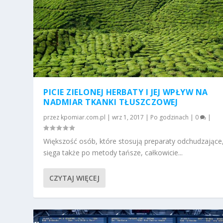
PICIE ZIELONEJ HERBATY I JEJ WPŁYW NA
NADMIAR TKANKI TŁUSZCZOWEJ
przez
kpomiar.com.pl
|
wrz 1, 2017
|
Po godzinach
|
0
|
Większość osób, które stosują preparaty odchudzające
sięga także po metody tańsze, całkowicie...
CZYTAJ WIĘCEJ