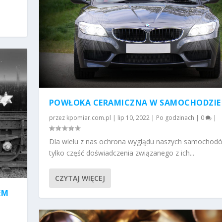
POWŁOKA CERAMICZNA W SAMOCHODZIE
przez
kpomiar.com.pl
|
lip 10, 2022
|
Po godzinach
|
0
|
Dla wielu z nas ochrona wyglądu naszych samochod
tylko część doświadczenia związanego z ich...
CZYTAJ WIĘCEJ
EM