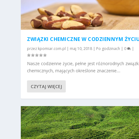
ZWIĄZKI CHEMICZNE W CODZIENNYM ŻYCI
przez
kpomiar.com.pl
|
maj 10, 2018
|
Po godzinach
|
0
|
Nasze codzienne życie, pełne jest różnorodnych związ
chemicznych, mających określone znaczenie....
CZYTAJ WIĘCEJ