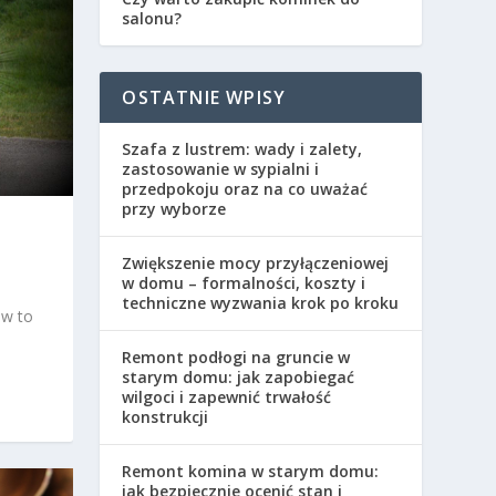
salonu?
OSTATNIE WPISY
Szafa z lustrem: wady i zalety,
zastosowanie w sypialni i
przedpokoju oraz na co uważać
przy wyborze
Zwiększenie mocy przyłączeniowej
w domu – formalności, koszty i
techniczne wyzwania krok po kroku
ów to
Remont podłogi na gruncie w
starym domu: jak zapobiegać
wilgoci i zapewnić trwałość
konstrukcji
Remont komina w starym domu:
jak bezpiecznie ocenić stan i