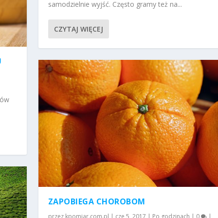
samodzielnie wyjść. Często gramy też na...
CZYTAJ WIĘCEJ
U
ków
ZAPOBIEGA CHOROBOM
przez
kpomiar.com.pl
|
cze 5, 2017
|
Po godzinach
|
0
|