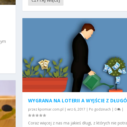
CZYTAJ WIĘCEJ
nnym
WYGRANA NA LOTERII A WYJŚCIE Z DŁUG
przez
kpomiar.com.pl
|
wrz 6, 2017
|
Po godzinach
|
0
|
Coraz więcej z nas ma jakieś długi, z których nie potra