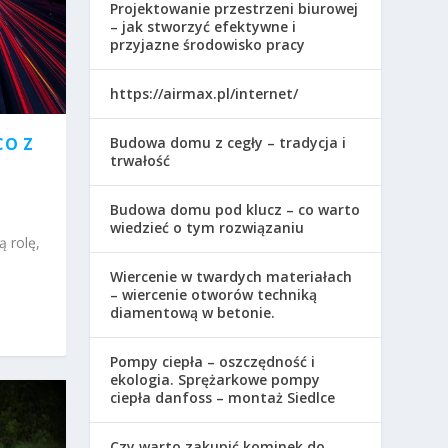
Projektowanie przestrzeni biurowej
– jak stworzyć efektywne i
przyjazne środowisko pracy
https://airmax.pl/internet/
Budowa domu z cegły – tradycja i
CO Z
trwałość
Budowa domu pod klucz – co warto
wiedzieć o tym rozwiązaniu
 rolę,
Wiercenie w twardych materiałach
– wiercenie otworów techniką
diamentową w betonie.
Pompy ciepła – oszczędność i
ekologia. Sprężarkowe pompy
ciepła danfoss – montaż Siedlce
Czy warto zakupić kominek do