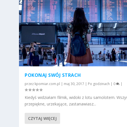
POKONAJ SWÓJ STRACH
przez
kpomiar.com.pl
|
maj 30, 2017
|
Po godzinach
|
0
|
Kiedyś widziałam filmik, widoki z lotu samolotem. Wszy
przepiękne, urzekające, zastanawiasz...
CZYTAJ WIĘCEJ