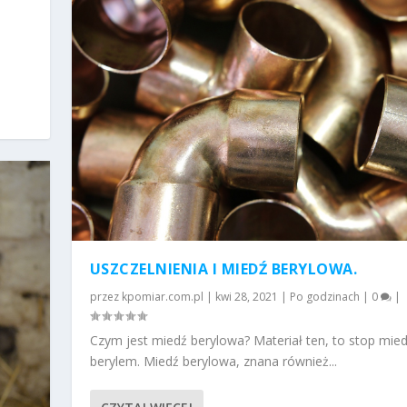
USZCZELNIENIA I MIEDŹ BERYLOWA.
przez
kpomiar.com.pl
|
kwi 28, 2021
|
Po godzinach
|
0
|
Czym jest miedź berylowa? Materiał ten, to stop mied
berylem. Miedź berylowa, znana również...