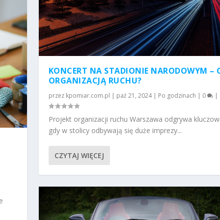
KONCERT NA STADIONIE NARODOWYM – 
ORGANIZACJĄ RUCHU?
przez
kpomiar.com.pl
|
paź 21, 2024
|
Po godzinach
|
0
|
Projekt organizacji ruchu Warszawa odgrywa kluczową
gdy w stolicy odbywają się duże imprezy...
CZYTAJ WIĘCEJ
e