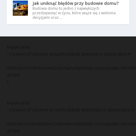
Jak uniknąć błędów przy budowie domu?
Budowa domu to jedno z największych
przedsięwzięć w życiu, które wiąże się z wieloma
decyzjami oraz …
Deprecated
: Creation of dynamic property linktak::$version is deprecated in
/mnt/sdc/home/bolonet2/domains/kpomiar.com.pl/public_html/
on line
1
Deprecated
: Creation of dynamic property linktak::$clientKey is deprecated in
/mnt/sdc/home/bolonet2/domains/kpomiar.com.pl/public_html/
on line