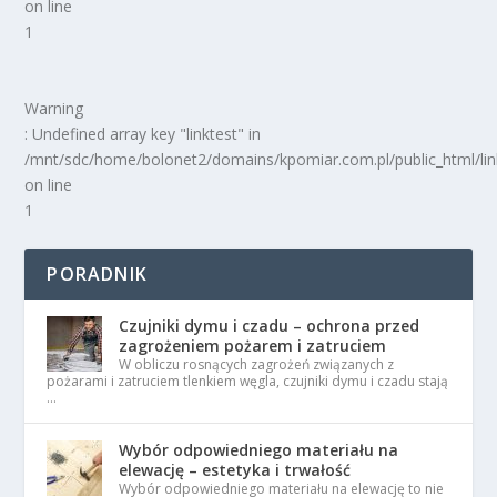
on line
1
Warning
: Undefined array key "linktest" in
/mnt/sdc/home/bolonet2/domains/kpomiar.com.pl/public_html/
on line
1
PORADNIK
Czujniki dymu i czadu – ochrona przed
zagrożeniem pożarem i zatruciem
W obliczu rosnących zagrożeń związanych z
pożarami i zatruciem tlenkiem węgla, czujniki dymu i czadu stają
…
Wybór odpowiedniego materiału na
elewację – estetyka i trwałość
Wybór odpowiedniego materiału na elewację to nie