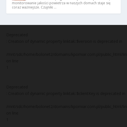
monitorowanie jakości powietrza w naszych domach staje się
coraz ważniejsze. Czujniki …
Deprecated
: Creation of dynamic property linktak::$version is deprecated in
/mnt/sdc/home/bolonet2/domains/kpomiar.com.pl/public_html/
on line
1
Deprecated
: Creation of dynamic property linktak::$clientKey is deprecated in
/mnt/sdc/home/bolonet2/domains/kpomiar.com.pl/public_html/
on line
1