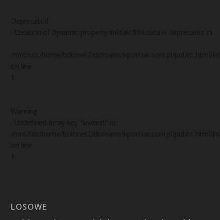
Deprecated
: Creation of dynamic property linktak::$filedata is deprecated in
/mnt/sdc/home/bolonet2/domains/kpomiar.com.pl/public_html/
on line
1
Warning
: Undefined array key "linktest" in
/mnt/sdc/home/bolonet2/domains/kpomiar.com.pl/public_html/
on line
1
LOSOWE