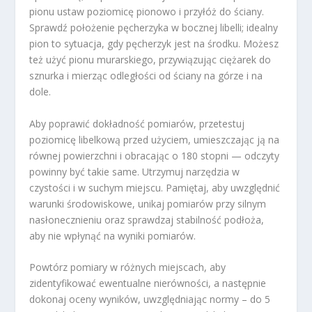
pionu ustaw poziomicę pionowo i przyłóż do ściany.
Sprawdź położenie pęcherzyka w bocznej libelli; idealny
pion to sytuacja, gdy pęcherzyk jest na środku. Możesz
też użyć pionu murarskiego, przywiązując ciężarek do
sznurka i mierząc odległości od ściany na górze i na
dole.
Aby poprawić dokładność pomiarów, przetestuj
poziomicę libelkową przed użyciem, umieszczając ją na
równej powierzchni i obracając o 180 stopni — odczyty
powinny być takie same. Utrzymuj narzędzia w
czystości i w suchym miejscu. Pamiętaj, aby uwzględnić
warunki środowiskowe, unikaj pomiarów przy silnym
nasłonecznieniu oraz sprawdzaj stabilność podłoża,
aby nie wpłynąć na wyniki pomiarów.
Powtórz pomiary w różnych miejscach, aby
zidentyfikować ewentualne nierówności, a następnie
dokonaj oceny wyników, uwzględniając normy – do 5