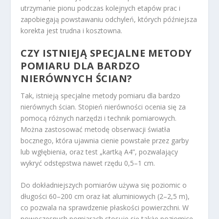
utrzymanie pionu podczas kolejnych etapów prac i
zapobiegają powstawaniu odchyleń, których późniejsza
korekta jest trudna i kosztowna.
CZY ISTNIEJĄ SPECJALNE METODY
POMIARU DLA BARDZO
NIERÓWNYCH ŚCIAN?
Tak, istnieją specjalne metody pomiaru dla bardzo
nierównych ścian. Stopień nierówności ocenia się za
pomocą różnych narzędzi i technik pomiarowych.
Można zastosować metodę obserwacji światła
bocznego, która ujawnia cienie powstałe przez garby
lub wgłębienia, oraz test „kartką A4”, pozwalający
wykryć odstępstwa nawet rzędu 0,5–1 cm.
Do dokładniejszych pomiarów używa się poziomic o
długości 60–200 cm oraz łat aluminiowych (2–2,5 m),
co pozwala na sprawdzenie płaskości powierzchni. W
nowoczesnych pomiarach stosuje się także poziomice