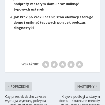
nadproży w starym domu oraz uniknąć
typowych usterek
Jak krok po kroku ocenić stan elewacji starego
domu i uniknąć typowych pułapek podczas
diagnostyki
WSKAŹNIK:
POPRZEDNI
NASTĘPNY
Czy przeciek dachu zawsze
Krzywe podłogi w starym
wymaga wymiany pokrycia
domu – skuteczne metody
— kiedy wystarczy naprawa
wyrównania i najczęstsze