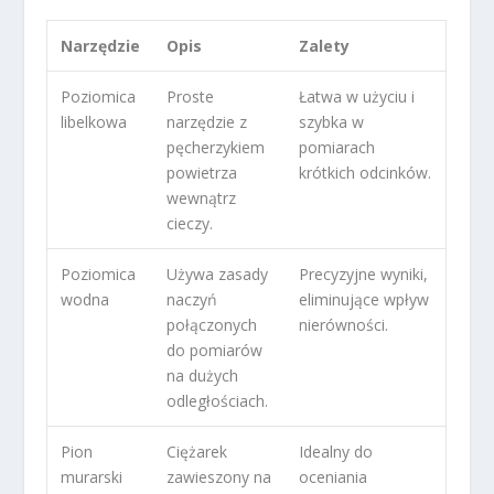
Narzędzie
Opis
Zalety
Poziomica
Proste
Łatwa w użyciu i
libelkowa
narzędzie z
szybka w
pęcherzykiem
pomiarach
powietrza
krótkich odcinków.
wewnątrz
cieczy.
Poziomica
Używa zasady
Precyzyjne wyniki,
wodna
naczyń
eliminujące wpływ
połączonych
nierówności.
do pomiarów
na dużych
odległościach.
Pion
Ciężarek
Idealny do
murarski
zawieszony na
oceniania