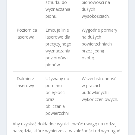
sznurku do
pionowości na
wyznaczania
dużych
pionu.
wysokościach.
Poziomica
Emituje linie
Wygodne pomiary
laserowa
laserowe dla
na dużych
precyzyjnego
powierzchniach
wyznaczania
przez jedną
poziomów i
osobę.
pionów.
Dalmierz
Używany do
Wszechstronność
laserowy
pomiaru
w pracach
odległości
budowlanych i
oraz
wykończeniowych.
obliczania
powierzchni.
Aby uzyskać dokładne wyniki, zwróć uwagę na rodzaj
narzędzia, które wybierzesz, w zależności od wymagań