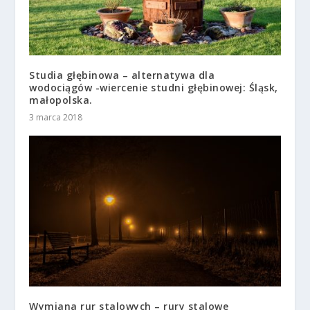
Studia głębinowa – alternatywa dla
wodociągów -wiercenie studni głębinowej: Śląsk,
małopolska.
3 marca 2018
Wymiana rur stalowych – rury stalowe