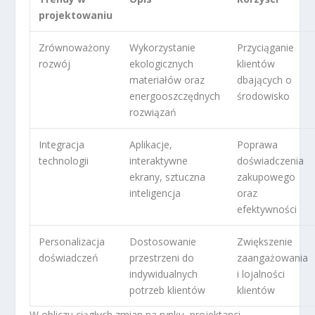
projektowaniu
Zrównoważony
Wykorzystanie
Przyciąganie
rozwój
ekologicznych
klientów
materiałów oraz
dbających o
energooszczędnych
środowisko
rozwiązań
Integracja
Aplikacje,
Poprawa
technologii
interaktywne
doświadczenia
ekrany, sztuczna
zakupowego
inteligencja
oraz
efektywności
Personalizacja
Dostosowanie
Zwiększenie
doświadczeń
przestrzeni do
zaangażowania
indywidualnych
i lojalności
potrzeb klientów
klientów
W obliczu ciągłych zmian na rynku, projektanci