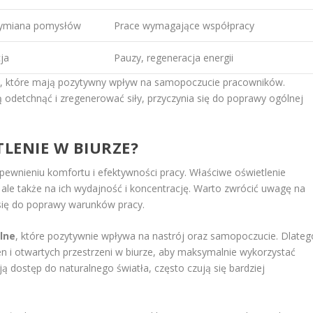
wymiana pomysłów
Prace wymagające współpracy
ja
Pauzy, regeneracja energii
ne, które mają pozytywny wpływ na samopoczucie pracowników.
 odetchnąć i zregenerować siły, przyczynia się do poprawy ogólnej
TLENIE W BIURZE?
pewnieniu komfortu i efektywności pracy. Właściwe oświetlenie
ale także na ich wydajność i koncentrację. Warto zwrócić uwagę na
 się do poprawy warunków pracy.
lne
, które pozytywnie wpływa na nastrój oraz samopoczucie. Dlateg
n i otwartych przestrzeni w biurze, aby maksymalnie wykorzystać
ą dostęp do naturalnego światła, często czują się bardziej