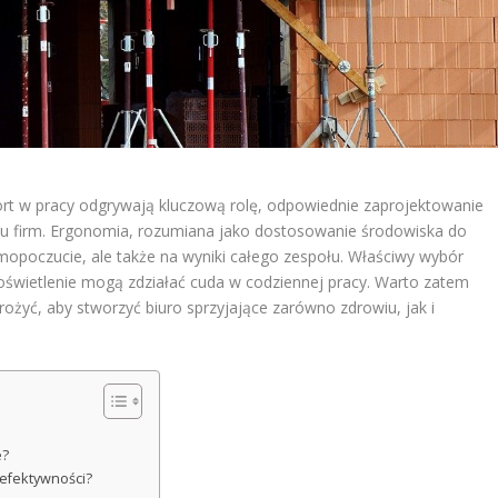
ort w pracy odgrywają kluczową rolę, odpowiednie zaprojektowanie
ielu firm. Ergonomia, rozumiana jako dostosowanie środowiska do
mopoczucie, ale także na wyniki całego zespołu. Właściwy wybór
 oświetlenie mogą zdziałać cuda w codziennej pracy. Warto zatem
drożyć, aby stworzyć biuro sprzyjające zarówno zdrowiu, jak i
e?
 efektywności?