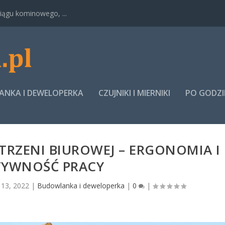
ągu kominowego, ...
NKA I DEWELOPERKA
CZUJNIKI I MIERNIKI
PO GODZ
TRZENI BIUROWEJ – ERGONOMIA I
TYWNOŚĆ PRACY
 13, 2022
|
Budowlanka i deweloperka
|
0
|