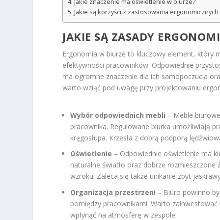
Jakie znaczenie ma oświetlenie w biurze?
Jakie są korzyści z zastosowania ergonomicznych
JAKIE SĄ ZASADY ERGONOM
Ergonomia w biurze to kluczowy element, który ma
efektywności pracowników. Odpowiednie przystoso
ma ogromne znaczenie dla ich samopoczucia oraz
warto wziąć pod uwagę przy projektowaniu ergo
Wybór odpowiednich mebli
– Meble biurowe,
pracownika. Regulowane biurka umożliwiają prac
kręgosłupa. Krzesła z dobrą podporą lędźwiow
Oświetlenie
– Odpowiednie oświetlenie ma klu
naturalne światło oraz dobrze rozmieszczone 
wzroku. Zaleca się także unikanie zbyt jaskr
Organizacja przestrzeni
– Biuro powinno być
pomiędzy pracownikami. Warto zainwestować w 
wpłynąć na atmosferę w zespole.