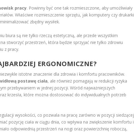
nowisk pracy
. Powinny być one tak rozmieszczone, aby umożliwiały
iałów. Właściwe rozmieszczenie sprzętu, jak komputery czy drukarki
minimalizować zbędny wysiłek.
biura są nie tylko rzeczą estetyczną, ale przede wszystkim
a stworzyć przestrzeń, która będzie sprzyjać nie tylko zdrowiu
u z pracy.
NAJBARDZIEJ ERGONOMICZNE?
iezwykle istotne znaczenie dla zdrowia i komfortu pracowników.
widłową postawę ciała
, ale również pomagają w redukcji ryzyka
ałym przebywaniem w jednej pozycji. Wśród najważniejszych
az krzesła, które można dostosować do indywidualnych potrzeb
gulacji wysokości, co pozwala na pracę zarówno w pozycji siedzącej
niać pozycję ciała w ciągu dnia, co wpływa na zwiększenie komfortu i
miało odpowiednią przestrzeń na nogi oraz powierzchnię roboczą,