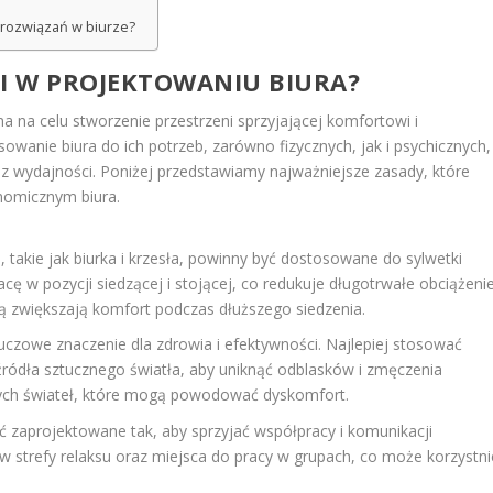
 rozwiązań w biurze?
II W PROJEKTOWANIU BIURA?
 na celu stworzenie przestrzeni sprzyjającej komfortowi i
wanie biura do ich potrzeb, zarówno fizycznych, jak i psychicznych,
 wydajności. Poniżej przedstawiamy najważniejsze zasady, które
nomicznym biura.
 takie jak biurka i krzesła, powinny być dostosowane do sylwetki
ę w pozycji siedzącej i stojącej, co redukuje długotrwałe obciążeni
ą zwiększają komfort podczas dłuższego siedzenia.
czowe znaczenie dla zdrowia i efektywności. Najlepiej stosować
źródła sztucznego światła, aby uniknąć odblasków i zmęczenia
awych świateł, które mogą powodować dyskomfort.
 zaprojektowane tak, aby sprzyjać współpracy i komunikacji
strefy relaksu oraz miejsca do pracy w grupach, co może korzystni