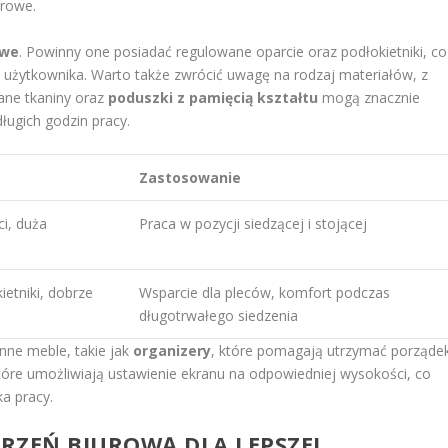
urowe.
owe
. Powinny one posiadać regulowane oparcie oraz podłokietniki, co
 użytkownika. Warto także zwrócić uwagę na rodzaj materiałów, z
ane tkaniny oraz
poduszki z pamięcią kształtu
mogą znacznie
ługich godzin pracy.
Zastosowanie
i, duża
Praca w pozycji siedzącej i stojącej
etniki, dobrze
Wsparcie dla pleców, komfort podczas
długotrwałego siedzenia
inne meble, takie jak
organizery
, które pomagają utrzymać porząde
które umożliwiają ustawienie ekranu na odpowiedniej wysokości, co
a pracy.
RZEŃ BIUROWĄ DLA LEPSZEJ