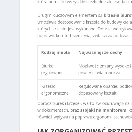
która pomieści wszystkie niezbędne akcesoria bi
Drugim kluczowym elementem są
krzesła biur
umożliwia dostosowanie krzesła do budowy ciała
których krzesło jest wykonane. Dobrze wentylow
poprawić komfort siedzenia, zwłaszcza podczas d
Rodzaj mebla
Najważniejsze cechy
Biurko
Możliwość zmiany wysokośc
regulowane
powierzchnia robocza
Krzesło
Regulowane oparcie, podłoki
ergonomiczne
dopasowany kształt
Oprócz biurek i krzeseł, warto zwrócić uwagę na 
w dokumentach, oraz
stojaki na monitorem
, 
również wpływa na poprawę ergonomii stanowisk
JAK ZORGANIZOWAĆ PRZEST