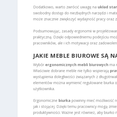
Dodatkowo, warto zwrócić uwagę na
układ sta
swobodny dostęp do niezbędnych narzędzi i mater
może znacznie zwiększyć wydajność pracy oraz z
Podsumowując, zasady ergonomii w projektowaniu 
praktyczną. Dzięki odpowiedniemu podejściu możn
pracowników, ale i ich motywacji oraz zadowoleni
JAKIE MEBLE BIUROWE SĄ 
Wybór
ergonomicznych mebli biurowych
ma n
Właściwie dobrane meble nie tylko wspierają
pra
wystąpienia dolegliwości związanych z długotrw
elementów można wymienić regulowane biurka or
użytkownika.
Ergonomiczne
biurka
powinny mieć możliwość re
jak i stojącej. Dzięki temu pracownicy mogą zmie
produktywności. Ważne jest również, aby biurko 