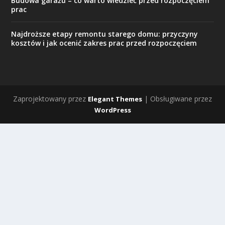
Budowa garażu – co warto wiedzieć przed rozpoczęciem
prac
Najdroższe etapy remontu starego domu: przyczyny
kosztów i jak ocenić zakres prac przed rozpoczęciem
Zaprojektowany przez
| Obsługiwane przez
Elegant Themes
WordPress