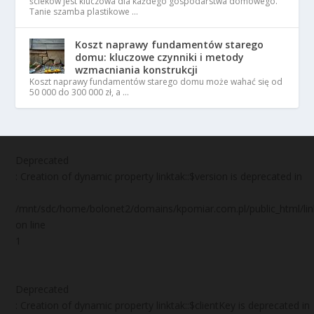
ścieków jest kluczowa dla każdego gospodarstwa domowego.
Tanie szamba plastikowe …
Koszt naprawy fundamentów starego
domu: kluczowe czynniki i metody
wzmacniania konstrukcji
Koszt naprawy fundamentów starego domu może wahać się od
50 000 do 300 000 zł, a …
Deprecated
: Creation of dynamic property linktak::$version is deprecated in
/mnt/sdc/home/bolonet2/domains/kpomiar.com.pl/public_html/
on line
1
Deprecated
: Creation of dynamic property linktak::$clientKey is deprecated in