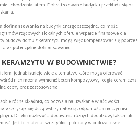
mie i chłodzenia latem. Dobre izolowanie budynku przekłada się na
zkania.
ia
dofinansowania
na budynki energooszczędne, co może
gramów rządowych i lokalnych oferuje wsparcie finansowe dla
 Koszty budowy domu z keramzytu mogą więc kompensować się poprzez
i oraz potencjalne dofinansowania.
LA KERAMZYTU W BUDOWNICTWIE?
ałem, jednak istnieje wiele alternatyw, które mogą oferować
. Wśród nich można wymienić beton kompozytowy, cegłę ceramiczną 
lne cechy oraz zastosowania.
 sobie różne składniki, co pozwala na uzyskanie właściwości
rakteryzuje się dużą wytrzymałością, odpornością na czynniki
lnym. Dzięki możliwości dodawania różnych dodatków, takich jak
zność. Jest to materiał szczególnie polecany w budownictwie