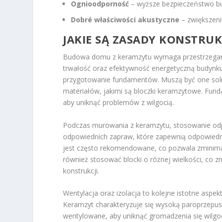
Ognioodporność
– wyższe bezpieczeństwo b
Dobré właściwości akustyczne
– zwiększen
JAKIE SĄ ZASADY KONSTRU
Budowa domu z keramzytu wymaga przestrzegania
trwałość oraz efektywność energetyczną budynk
przygotowanie fundamentów. Muszą być one solidn
materiałów, jakimi są bloczki keramzytowe. Fund
aby uniknąć problemów z wilgocią.
Podczas murowania z keramzytu, stosowanie odpo
odpowiednich zapraw, które zapewnią odpowiedn
jest często rekomendowane, co pozwala zminimali
również stosować blocki o różnej wielkości, co z
konstrukcji.
Wentylacja oraz izolacja to kolejne istotne aspe
Keramzyt charakteryzuje się wysoką paroprzepus
wentylowane, aby uniknąć gromadzenia się wilgo