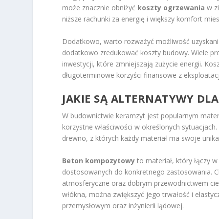
może znacznie obniżyć
koszty ogrzewania
w zi
niższe rachunki za energię i większy komfort mies
Dodatkowo, warto rozważyć możliwość uzyskan
dodatkowo zredukować koszty budowy. Wiele pro
inwestycji, które zmniejszają zużycie energii.
długoterminowe korzyści finansowe z eksploatacj
JAKIE SĄ ALTERNATYWY D
W budownictwie keramzyt jest popularnym materi
korzystne właściwości w określonych sytuacjach
drewno, z których każdy materiał ma swoje unika
Beton kompozytowy
to materiał, który łączy w
dostosowanych do konkretnego zastosowania. Cha
atmosferyczne oraz dobrym przewodnictwem ciep
włókna, można zwiększyć jego trwałość i elastyc
przemysłowym oraz inżynierii lądowej.