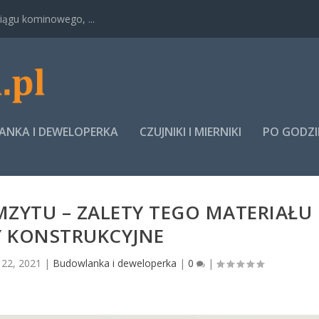
ągu kominowego, ...
NKA I DEWELOPERKA
CZUJNIKI I MIERNIKI
PO GODZ
YTU – ZALETY TEGO MATERIAŁU 
Y KONSTRUKCYJNE
 22, 2021
|
Budowlanka i deweloperka
|
0
|