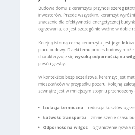
Budowa domu z keramzytu przynosi szereg istotny
inwestorów. Przede wszystkim, keramzyt wyróżni
znaczenie dla efektywności energetycznej budyn
ogrzewania, co jest szczególnie ważne w dobie ro
Kolejną istotną cechą keramzytu jest jego
lekka
placu budowy. Dzięki temu proces budowy może b
charakteryzuje się
wysoką odpornością na wil
pleśń i grzyby.
W kontekście bezpieczeństwa, keramzyt jest ma
mieszkańców w przypadku pożaru. Kolejną zaletą
zewnątrz jest w mniejszym stopniu przenoszony
Izolacja termiczna
– redukcja kosztów ogrzew
Łatwość transportu
– zmniejszenie czasu b
Odporność na wilgoć
– ograniczenie ryzyka r