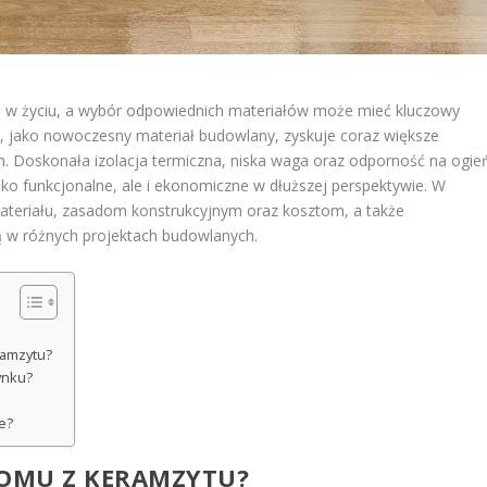
i w życiu, a wybór odpowiednich materiałów może mieć kluczowy
t, jako nowoczesny materiał budowlany, zyskuje coraz większe
 Doskonała izolacja termiczna, niska waga oraz odporność na ogie
ylko funkcjonalne, ale i ekonomiczne w dłuższej perspektywie. W
materiału, zasadom konstrukcyjnym oraz kosztom, a także
ą w różnych projektach budowlanych.
ramzytu?
ynku?
e?
DOMU Z KERAMZYTU?