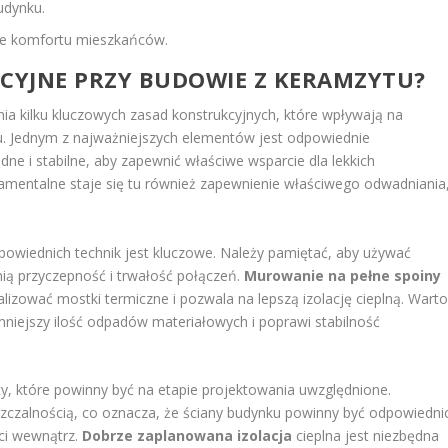
udynku.
ie komfortu mieszkańców.
KCYJNE PRZY BUDOWIE Z KERAMZYTU?
 kilku kluczowych zasad konstrukcyjnych, które wpływają na
u. Jednym z najważniejszych elementów jest odpowiednie
e i stabilne, aby zapewnić właściwe wsparcie dla lekkich
amentalne staje się tu również zapewnienie właściwego odwadniania
wiednich technik jest kluczowe. Należy pamiętać, aby używać
ią przyczepność i trwałość połączeń.
Murowanie na pełne spoiny
zować mostki termiczne i pozwala na lepszą izolację cieplną. Wart
mniejszy ilość odpadów materiałowych i poprawi stabilność
kty, które powinny być na etapie projektowania uwzględnione.
zczalnością, co oznacza, że ściany budynku powinny być odpowiedni
ci wewnątrz.
Dobrze zaplanowana izolacja
cieplna jest niezbędna