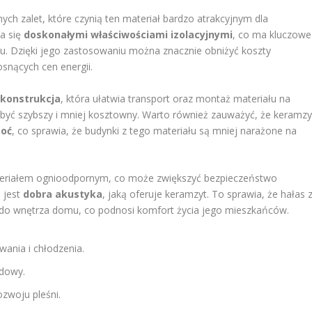
ch zalet, które czynią ten materiał bardzo atrakcyjnym dla
a się
doskonałymi właściwościami izolacyjnymi
, co ma kluczowe
ku. Dzięki jego zastosowaniu można znacznie obniżyć koszty
snących cen energii.
 konstrukcja
, która ułatwia transport oraz montaż materiału na
yć szybszy i mniej kosztowny. Warto również zauważyć, że keramzy
goć
, co sprawia, że budynki z tego materiału są mniej narażone na
teriałem ognioodpornym, co może zwiększyć bezpieczeństwo
 jest
dobra akustyka
, jaką oferuje keramzyt. To sprawia, że hałas 
 do wnętrza domu, co podnosi komfort życia jego mieszkańców.
ania i chłodzenia.
udowy.
ozwoju pleśni.