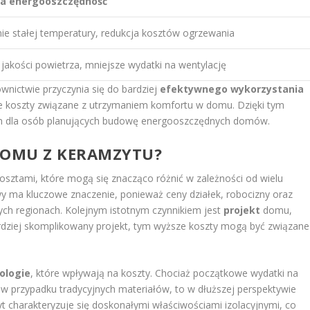
a energooszczędność
ie stałej temperatury, redukcja kosztów ogrzewania
jakości powietrza, mniejsze wydatki na wentylację
ictwie przyczynia się do bardziej
efektywnego wykorzystania
ne koszty związane z utrzymaniem komfortu w domu. Dzięki tym
em dla osób planujących budowę energooszczędnych domów.
DOMU Z KERAMZYTU?
sztami, które mogą się znacząco różnić w zależności od wielu
 ma kluczowe znaczenie, ponieważ ceny działek, robocizny oraz
ch regionach. Kolejnym istotnym czynnikiem jest
projekt
domu,
rdziej skomplikowany projekt, tym wyższe koszty mogą być związane
ologie
, które wpływają na koszty. Chociaż początkowe wydatki na
 przypadku tradycyjnych materiałów, to w dłuższej perspektywie
 charakteryzuje się doskonałymi właściwościami izolacyjnymi, co