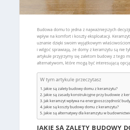
Budowa domu to jedna z najważniejszych decyzj
wpływ na komfort i koszty eksploatacji. Keramzy
uznanie dzięki swoim wyjątkowym właściwościom.
i wilgoć sprawiają, że domy z keramzytu są nie t
artykule przyjrzymy się zaletom budowy z tego 
alternatywom, które mogą być interesującą opcj
W tym artykule przeczytasz
Jakie są zalety budowy domu z keramzytu?
Jakie są zasady konstrukcyjne przy budowie z ke
Jak keramzyt wpływa na energooszczędność bud
Jakie są koszty budowy domu z keramzytu?
Jakie są alternatywy dla keramzytu w budownictwi
JAKIE SĄ ZALETY BUDOWY 