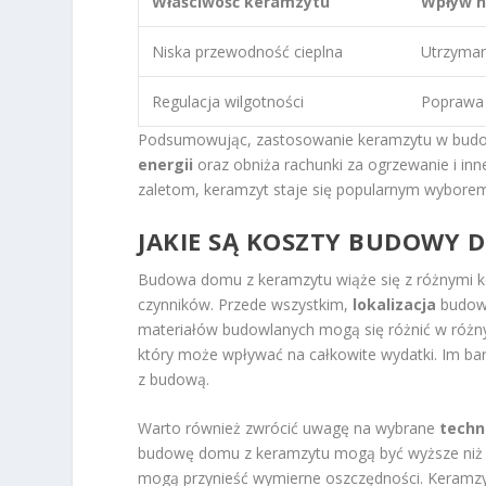
Właściwość keramzytu
Wpływ n
Niska przewodność cieplna
Utrzyman
Regulacja wilgotności
Poprawa 
Podsumowując, zastosowanie keramzytu w budown
energii
oraz obniża rachunki za ogrzewanie i in
zaletom, keramzyt staje się popularnym wybor
JAKIE SĄ KOSZTY BUDOWY 
Budowa domu z keramzytu wiąże się z różnymi ko
czynników. Przede wszystkim,
lokalizacja
budowy
materiałów budowlanych mogą się różnić w różny
który może wpływać na całkowite wydatki. Im ba
z budową.
Warto również zwrócić uwagę na wybrane
techn
budowę domu z keramzytu mogą być wyższe niż w
mogą przynieść wymierne oszczędności. Keramzyt