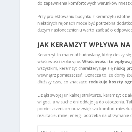
do zapewnienia komfortowych warunków mieszkal
Przy projektowaniu budynku z keramzytu istotne 
niektórych rejonach może być potrzebna dodatko
dużym nasłonecznieniu warto zadbać o odpowiedn
JAK KERAMZYT WPŁYWA NA
Keramzyt to materiał budowlany, który cieszy s
właściwości izolacyjne.
Właściwości te wpływa
wszystkim, keramzyt charakteryzuje się
niską pr
wewnątrz pomieszczeń. Oznacza to, że domy zbu
dłuższy czas, co znacząco
redukuje koszty og
Dzięki swojej unikalnej strukturze, keramzyt dział
wilgoci, a w suche dni oddaje ją do otoczenia. T
pomieszczeniach oraz zwiększa komfort mieszka
rezultacie, mniej energii potrzeba na utrzymani