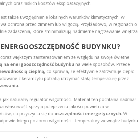
nych oraz niskich kosztów eksploatacyjnych.
jest także uwzględnienie lokalnych warunków klimatycznych. W
wa ochrona przed zimnem lub wilgocią. Przykładowo, w regionach o
ie zadaszenia, które zminimalizują nadmierne nagrzewanie wnętrza
 ENERGOOSZCZĘDNOŚĆ BUDYNKU?
ię coraz większym zainteresowaniem ze względu na swoje świetne
ją na energooszczędność budynku
na wiele sposobów. Przede
zewodnością cieplną
, co sprawia, że efektywnie zatrzymuje ciepło
dowane z keramzytu potrafią utrzymać stałą temperaturę przez
rzewania
.
a jak naturalny regulator wilgotności. Materiał ten pochłania nadmiar
aka właściwość sprzyja polepszeniu jakości powietrza w
ńców, co przyczynia się do
oszczędności energetycznych
. W
e odpowiedniego poziomu wilgotności i temperatury wewnątrz budynku