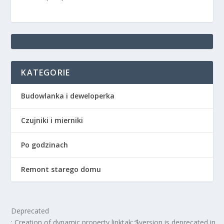
KATEGORIE
Budowlanka i deweloperka
Czujniki i mierniki
Po godzinach
Remont starego domu
Deprecated
: Creation of dynamic property linktak::$version is deprecated in