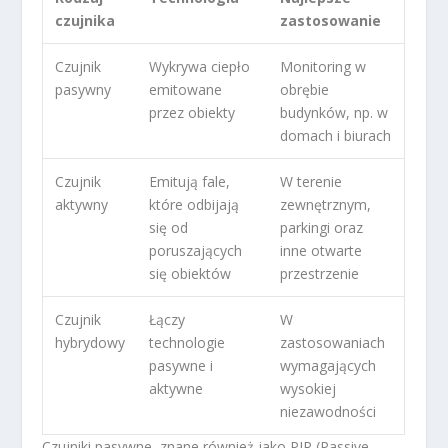
czujnika
zastosowanie
Czujnik
Wykrywa ciepło
Monitoring w
pasywny
emitowane
obrębie
przez obiekty
budynków, np. w
domach i biurach
Czujnik
Emitują fale,
W terenie
aktywny
które odbijają
zewnętrznym,
się od
parkingi oraz
poruszających
inne otwarte
się obiektów
przestrzenie
Czujnik
Łączy
W
hybrydowy
technologie
zastosowaniach
pasywne i
wymagających
aktywne
wysokiej
niezawodności
Czujniki pasywne, znane również jako PIR (Passive