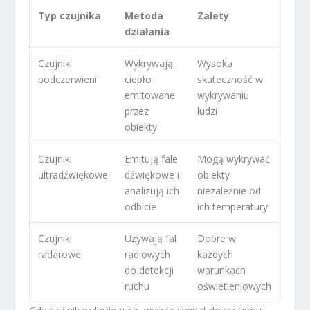
Typ czujnika
Metoda
Zalety
działania
Czujniki
Wykrywają
Wysoka
podczerwieni
ciepło
skuteczność w
emitowane
wykrywaniu
przez
ludzi
obiekty
Czujniki
Emitują fale
Mogą wykrywać
ultradźwiękowe
dźwiękowe i
obiekty
analizują ich
niezależnie od
odbicie
ich temperatury
Czujniki
Używają fal
Dobre w
radarowe
radiowych
każdych
do detekcji
warunkach
ruchu
oświetleniowych