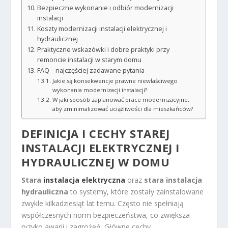
Bezpieczne wykonanie i odbiór modernizacji
instalacji
Koszty modernizacji instalacji elektrycznej i
hydraulicznej
Praktyczne wskazówki i dobre praktyki przy
remoncie instalacji w starym domu
FAQ – najczęściej zadawane pytania
Jakie są konsekwencje prawne niewłaściwego
wykonania modernizacji instalacji?
W jaki sposób zaplanować prace modernizacyjne,
aby zminimalizować uciążliwości dla mieszkańców?
DEFINICJA I CECHY STAREJ
INSTALACJI ELEKTRYCZNEJ I
HYDRAULICZNEJ W DOMU
Stara
instalacja elektryczna
oraz
stara instalacja
hydrauliczna
to systemy, które zostały zainstalowane
zwykle kilkadziesiąt lat temu. Często nie spełniają
współczesnych norm bezpieczeństwa, co zwiększa
ryzyko awarii i zagrożeń. Główne cechy