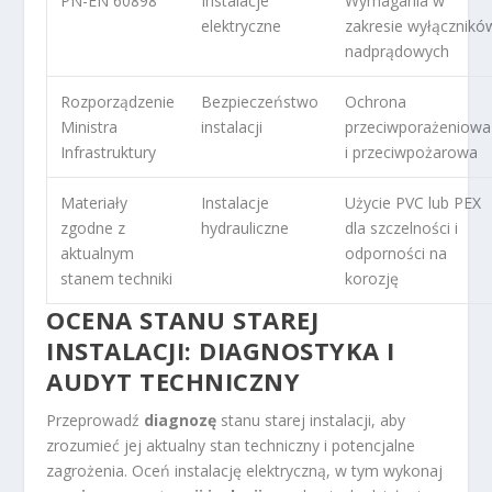
PN-EN 60898
Instalacje
Wymagania w
elektryczne
zakresie wyłącznikó
nadprądowych
Rozporządzenie
Bezpieczeństwo
Ochrona
Ministra
instalacji
przeciwporażeniowa
Infrastruktury
i przeciwpożarowa
Materiały
Instalacje
Użycie PVC lub PEX
zgodne z
hydrauliczne
dla szczelności i
aktualnym
odporności na
stanem techniki
korozję
OCENA STANU STAREJ
INSTALACJI: DIAGNOSTYKA I
AUDYT TECHNICZNY
Przeprowadź
diagnozę
stanu starej instalacji, aby
zrozumieć jej aktualny stan techniczny i potencjalne
zagrożenia. Oceń instalację elektryczną, w tym wykonaj