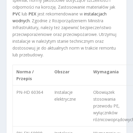
spełniać normy jakościowe dotyczące szczelności i
odporności na korozję. Zastosowanie materiałów jak
PVC
lub
PEX
jest rekomendowane w
instalacjach
wodnych
. Zgodnie z Rozporządzeniem Ministra
Infrastruktury, należy też zapewnić bezpieczeństwo
przeciwporażeniowe oraz przeciwpożarowe. Utrzymuj
instalacje w należytym stanie technicznym oraz
dostosowuj je do aktualnych norm w trakcie remontu
lub przebudowy.
Norma /
Obszar
Wymagania
Przepis
PN-HD 60364
Instalacje
Obowiązek
elektryczne
stosowania
przewodu PE,
wyłączników
różnicowoprądowyc