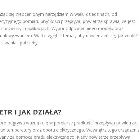
ać się nieocenionym narzędziem w wielu dziedzinach, od
ecyzyjnego pomiaru prędkości przepływu powietrza sprawia, że jest
w codziennych aplikacjach. Wybór odpowiedniego modelu oraz
ak wyzwaniem. Warto zgłębić temat, aby dowiedzieć się, jak znaleź
kiwania i potrzeby.
R I JAK DZIAŁA?
re odgrywa ważną rolę w pomiarze prędkości przepływu powietrza.
mian temperatury oraz oporu elektrycznego. Wewnątrz tego urządzeni
zewany za pomocą prądu elektrycznego. Kiedy powietrze przepływa