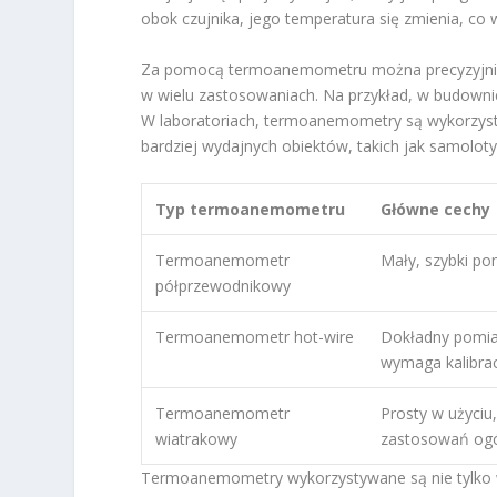
obok czujnika, jego temperatura się zmienia, co 
Za pomocą termoanemometru można precyzyjnie 
w wielu zastosowaniach. Na przykład, w budownic
W laboratoriach, termoanemometry są wykorzys
bardziej wydajnych obiektów, takich jak samoloty
Typ termoanemometru
Główne cechy
Termoanemometr
Mały, szybki po
półprzewodnikowy
Termoanemometr hot-wire
Dokładny pomiar
wymaga kalibrac
Termoanemometr
Prosty w użyciu,
wiatrakowy
zastosowań og
Termoanemometry wykorzystywane są nie tylko w 