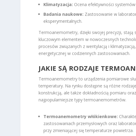
Klimatyzacja:
Ocena efektywności systemów kl
Badania naukowe:
Zastosowanie w laborator
eksperymentalnych.
Termoanemometry, dzięki swojej precyzji, stają 
kluczowym elementem w nowoczesnych technologi
procesów związanych z wentylacją i klimatyzacją,
energetycznej w codziennych zastosowaniach.
JAKIE SĄ RODZAJE TERMO
Termoanemometry to urządzenia pomiarowe służą
temperatury. Na rynku dostępne są różne rodzaj
konstrukcją, ale także dokładnością pomiaru or
najpopularniejsze typy termoanemometrów.
Termoanemometry włókienkowe:
Charakte
zastosowaniach przemysłowych oraz laboratory
przy zmieniającej się temperaturze powietrza.