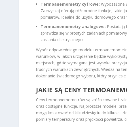
Termoanemometry cyfrowe:
Wyposażone w 
Zazwyczaj oferują różnorodne funkcje, takie j
pomiarów. Idealne do użytku domowego oraz 
Termoanemometry analogowe:
Posiadają t
sprawdza się w prostych zadaniach pomiarowych
zasilania elektrycznego.
Wybór odpowiedniego modelu termoanemometru p
warunków, w jakich urządzenie będzie wykorzy
miejscach, gdzie wymagana jest wysoka precyz
trudnych warunkach zewnętrznych. Wiedza na t
dokonanie świadomego wyboru, który przyniesie 
JAKIE SĄ CENY TERMOANE
Ceny termoanemometrów są zróżnicowane i zależą
oraz dostępne funkcje. Najprostsze modele, pr
mogą kosztować od kilkudziesięciu do kilkuset 
pomiary temperatury oraz prędkości powietrza, 