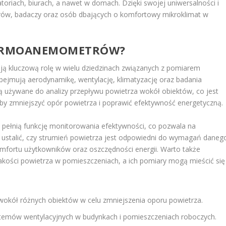
riach, biurach, a nawet w domach. Dzięki swojej uniwersalności i
ierów, badaczy oraz osób dbających o komfortowy mikroklimat w
 TERMOANEMOMETRÓW?
ą kluczową rolę w wielu dziedzinach związanych z pomiarem
bejmują aerodynamikę, wentylację, klimatyzację oraz badania
żywane do analizy przepływu powietrza wokół obiektów, co jest
by zmniejszyć opór powietrza i poprawić efektywność energetyczną.
ełnią funkcję monitorowania efektywności, co pozwala na
a ustalić, czy strumień powietrza jest odpowiedni do wymagań daneg
mfortu użytkowników oraz oszczędności energii. Warto także
akości powietrza w pomieszczeniach, a ich pomiary mogą mieścić się
wokół różnych obiektów w celu zmniejszenia oporu powietrza.
temów wentylacyjnych w budynkach i pomieszczeniach roboczych.