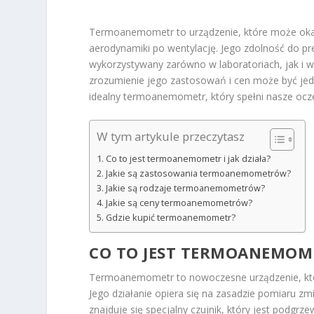
Termoanemometr to urządzenie, które może okaz
aerodynamiki po wentylację. Jego zdolność do pr
wykorzystywany zarówno w laboratoriach, jak i 
zrozumienie jego zastosowań i cen może być jedn
idealny termoanemometr, który spełni nasze ocze
W tym artykule przeczytasz
Co to jest termoanemometr i jak działa?
Jakie są zastosowania termoanemometrów?
Jakie są rodzaje termoanemometrów?
Jakie są ceny termoanemometrów?
Gdzie kupić termoanemometr?
CO TO JEST TERMOANEMOMET
Termoanemometr to nowoczesne urządzenie, któ
Jego działanie opiera się na zasadzie pomiaru z
znajduje się specjalny czujnik, który jest podgr