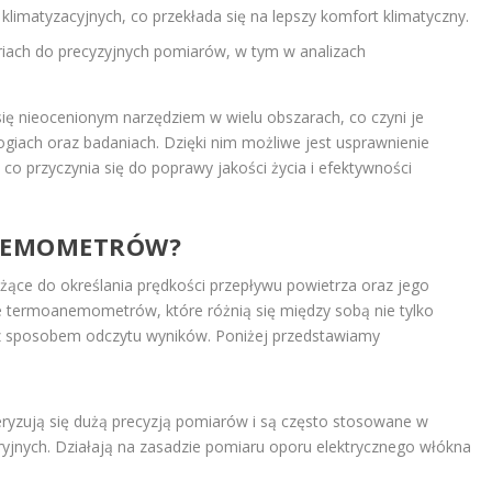
imatyzacyjnych, co przekłada się na lepszy komfort klimatyczny.
iach do precyzyjnych pomiarów, w tym w analizach
się nieocenionym narzędziem w wielu obszarach, co czyni je
ach oraz badaniach. Dzięki nim możliwe jest usprawnienie
 co przyczynia się do poprawy jakości życia i efektywności
ANEMOMETRÓW?
ce do określania prędkości przepływu powietrza oraz jego
e termoanemometrów, które różnią się między sobą nie tylko
az sposobem odczytu wyników. Poniżej przedstawiamy
ryzują się dużą precyzją pomiarów i są często stosowane w
jnych. Działają na zasadzie pomiaru oporu elektrycznego włókna