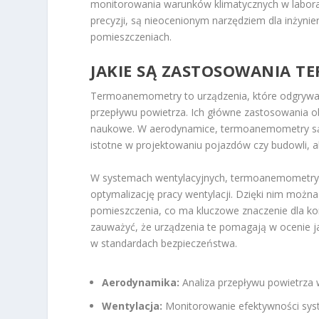
monitorowania warunków klimatycznych w laborato
precyzji, są nieocenionym narzędziem dla inżyn
pomieszczeniach.
JAKIE SĄ ZASTOSOWANIA
Termoanemometry to urządzenia, które odgrywaj
przepływu powietrza. Ich główne zastosowania o
naukowe. W aerodynamice, termoanemometry są u
istotne w projektowaniu pojazdów czy budowli, a
W systemach wentylacyjnych, termoanemometry p
optymalizację pracy wentylacji. Dzięki nim możn
pomieszczenia, co ma kluczowe znaczenie dla ko
zauważyć, że urządzenia te pomagają w ocenie j
w standardach bezpieczeństwa.
Aerodynamika:
Analiza przepływu powietrza 
Wentylacja:
Monitorowanie efektywności sys