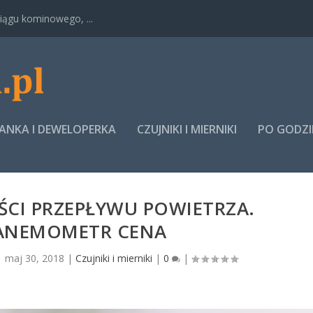
ągu kominowego, ...
NKA I DEWELOPERKA
CZUJNIKI I MIERNIKI
PO GODZ
ŚCI PRZEPŁYWU POWIETRZA.
ANEMOMETR CENA
|
maj 30, 2018
|
Czujniki i mierniki
|
0
|