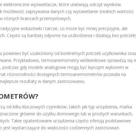
elektroniczne wyświetlacze, które ułatwiają odczyt wyników.
ak możliwość zapisywania danych czy wyświetlanie średnich wartości
w różnych branżach przemysłowych.
radycyjne wskazówki i tarcze, co może być mniej precyzyjne, ale
. Często są bardziej odporne na uszkodzenia i działają bez potrzeb
owinien być uzależniony od konkretnych potrzeb użytkownika ora
stywane. Przykładowo, termoanemometry włókienkowe sprawdzą się 
ja, podczas gdy modele analogowe mogą być lepszym wyborem w
emat różnorodności dostępnych termoanemometrów pozwala na
najlepsze rezultaty w danym zastosowaniu.
MOMETRÓW?
 od kilku kluczowych czynników, takich jak typ urządzenia, marka
zeznaczone głównie do użytku domowego lub w prostych warunkach,
złotych. Takie opatentowane urządzenia często oferują podstawowe
co jest wystarczające do większości codziennych zastosowań.