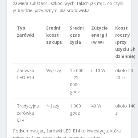
zawiera substancji szkodliwych, takich jak rtęć, co czyni
je bardziej przyjaznymi dla środowiska.
Typ
Średni
Średni
Zużycie
Koszt
żarówki
koszt
czas
energii
roczny
zakupu
życia
(w W)
(przy
użyciu 5h
dziennie)
Żarówka
Wyższy
15 000
6-10 W
około 20-
LED E14
– 25
40 zł
000
godz.
Tradycyjna
Niższy
1 000
40 W
około 140
żarówka
godz.
zł
E14
Podsumowując, żarówki LED E14 to inwestycja, która
mimo wyższej ceny zakupu przynosi istotne