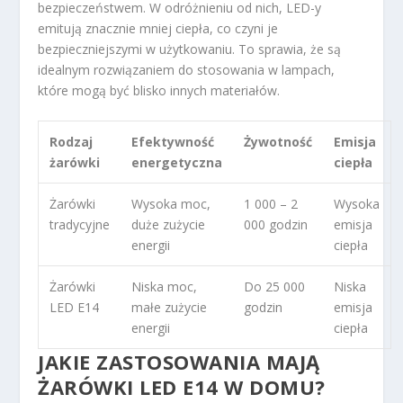
bezpieczeństwem. W odróżnieniu od nich, LED-y
emitują znacznie mniej ciepła, co czyni je
bezpieczniejszymi w użytkowaniu. To sprawia, że są
idealnym rozwiązaniem do stosowania w lampach,
które mogą być blisko innych materiałów.
Rodzaj
Efektywność
Żywotność
Emisja
żarówki
energetyczna
ciepła
Żarówki
Wysoka moc,
1 000 – 2
Wysoka
tradycyjne
duże zużycie
000 godzin
emisja
energii
ciepła
Żarówki
Niska moc,
Do 25 000
Niska
LED E14
małe zużycie
godzin
emisja
energii
ciepła
JAKIE ZASTOSOWANIA MAJĄ
ŻARÓWKI LED E14 W DOMU?