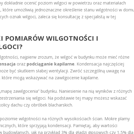
by dokładnie ocenić poziom wilgoci w powietrzu oraz materiałach
, które umożliwią jednoznaczne określenie stanu wilgotności w domu
ch oznak wilgoci, zaleca się konsultację z specjalistą w tej
I POMIARÓW WILGOTNOŚCI I
LGOCI?
ilgotności, najpierw zrozum, że wilgoć w budynku może mieć różne
ensacja
oraz
podciąganie kapilarne
. Kondensacja najczęściej
może być skutkiem słabej wentylacji. Zwróć szczególną uwagę na
i, które mogą wskazywać na zawilgocenie kapilarne.
„mapę zawilgocenia” budynku. Naniesienie na nią wyników z różnych
strzeniania się wilgoci. Na podstawie tej mapy możesz wskazać
olicy dachu czy obróbek blacharskich.
poziomie wilgotności na różnych wysokościach ścian. Mokre plamy
znych, które sprzyjają kondensacji. Pamiętaj, aby wartości
udowlanych, jak na przykład 3% dla gładzi gipsowych czy 1,5% dla