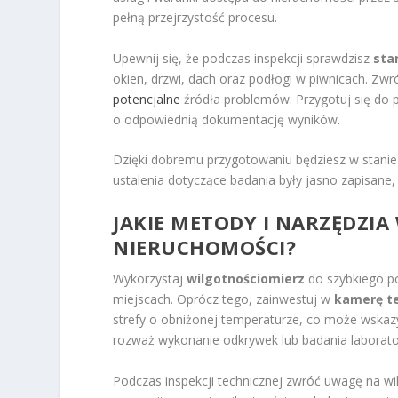
pełną przejrzystość procesu.
Upewnij się, że podczas inspekcji sprawdzisz
sta
okien, drzwi, dach oraz podłogi w piwnicach. Z
potencjalne
źródła problemów. Przygotuj się do
o odpowiednią dokumentację wyników.
Dzięki dobremu przygotowaniu będziesz w stanie 
ustalenia dotyczące badania były jasno zapisane, 
JAKIE METODY I NARZĘDZI
NIERUCHOMOŚCI?
Wykorzystaj
wilgotnościomierz
do szybkiego p
miejscach. Oprócz tego, zainwestuj w
kamerę t
strefy o obniżonej temperaturze, co może wskaz
rozważ wykonanie odkrywek lub badania laborato
Podczas inspekcji technicznej zwróć uwagę na w