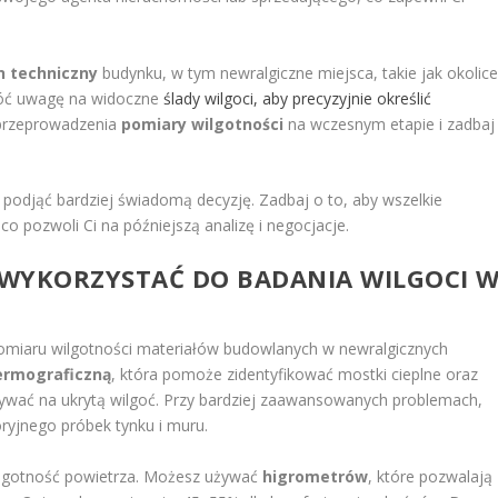
n techniczny
budynku, w tym newralgiczne miejsca, takie jak okolic
wróć uwagę na widoczne
ślady wilgoci, aby precyzyjnie określić
 przeprowadzenia
pomiary wilgotności
na wczesnym etapie i zadbaj
podjąć bardziej świadomą decyzję. Zadbaj o to, aby wszelkie
co pozwoli Ci na późniejszą analizę i negocjacje.
A WYKORZYSTAĆ DO BADANIA WILGOCI 
omiaru wilgotności materiałów budowlanych w newralgicznych
ermograficzną
, która pomoże zidentyfikować mostki cieplne oraz
ywać na ukrytą wilgoć. Przy bardziej zaawansowanych problemach,
ryjnego próbek tynku i muru.
ilgotność powietrza. Możesz używać
higrometrów
, które pozwalają