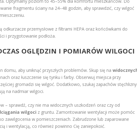
rza. Optymalny poziom to 45–55% dla komfortu mieszkańców. Do
wanie fragmentu ściany na 24–48 godzin, aby sprawdzić, czy wilgoć
omieszczeniu.
ą odkurzacze przemysłowe z filtrami HEPA oraz końcówkami do
ości i przygotowanie podłoża.
CZAS OGLĘDZIN I POMIARÓW WILGOCI
in domu, aby uniknąć przyszłych problemów. Skup się na
widocznyc
anach oraz łuszczenie się tynku i farby. Obserwuj miejsca przy
jczęściej gromadzi się wilgoć. Dodatkowo, szukaj zapachów stęchlizny
ją na nadmiar wilgoci.
w – sprawdź, czy nie ma widocznych uszkodzeń oraz czy od
ciągania wilgoci
z gruntu. Zamontowanie wentylacji może pomóc
zyko zawilgocenia w pomieszczeniach. Zabrudzone lub zaparowane
ią i wentylacją, co również powinno Cię zaniepokoić.