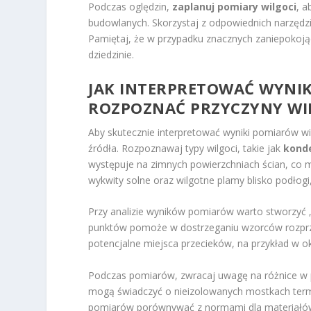
Podczas oględzin,
zaplanuj pomiary wilgoci
, a
budowlanych. Skorzystaj z odpowiednich narzędzi
Pamiętaj, że w przypadku znacznych zaniepokojący
dziedzinie.
JAK INTERPRETOWAĆ WYNIK
ROZPOZNAĆ PRZYCZYNY WI
Aby skutecznie interpretować wyniki pomiarów w
źródła. Rozpoznawaj typy wilgoci, takie jak
kond
występuje na zimnych powierzchniach ścian, co 
wykwity solne oraz wilgotne plamy blisko podłog
Przy analizie wyników pomiarów warto stworzyć 
punktów pomoże w dostrzeganiu wzorców rozprze
potencjalne miejsca przecieków, na przykład w ok
Podczas pomiarów, zwracaj uwagę na różnice w 
mogą świadczyć o nieizolowanych mostkach termic
pomiarów porównywać z normami dla materiałów b