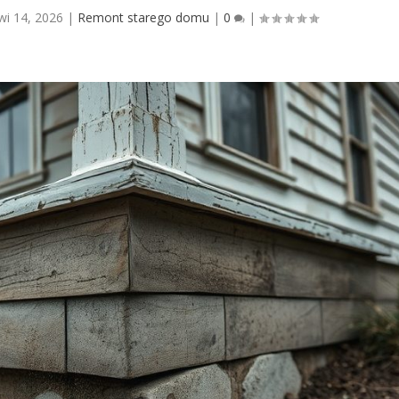
wi 14, 2026
|
Remont starego domu
|
0
|