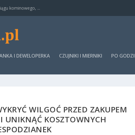
ągu kominowego, ...
NKA I DEWELOPERKA
CZUJNIKI I MIERNIKI
PO GODZ
WYKRYĆ WILGOĆ PRZED ZAKUPEM
I UNIKNĄĆ KOSZTOWNYCH
ESPODZIANEK