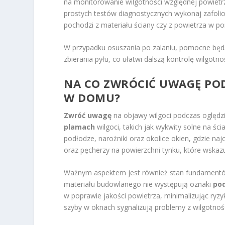
na monitorowanie wilgotności względnej powiet
prostych testów diagnostycznych wykonaj zafolio
pochodzi z materiału ściany czy z powietrza w p
W przypadku osuszania po zalaniu, pomocne będ
zbierania pyłu, co ułatwi dalszą kontrolę wilgotn
NA CO ZWRÓCIĆ UWAGĘ POD
W DOMU?
Zwróć uwagę
na objawy wilgoci podczas oględz
plamach
wilgoci, takich jak wykwity solne na ści
podłodze, narożniki oraz okolice okien, gdzie na
oraz pęcherzy na powierzchni tynku, które wskazu
Ważnym aspektem jest również stan fundamentó
materiału budowlanego nie występują oznaki
pod
w poprawie jakości powietrza, minimalizując ry
szyby w oknach sygnalizują problemy z wilgotnośc