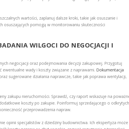
zczalnych wartości, zaplanuj dalsze kroki, takie jak osuszanie i
iach osuszających pomogą w monitorowaniu skuteczności
ADANIA WILGOCI DO NEGOCJACJI I
nych negocjacji oraz podejmowania decyzji zakupowej. Przygotuj
ślić ewentualne wady i koszty związane z naprawami.
Dokumentacja
raz sugerowane działania naprawcze, takie jak poprawa wentylacji,
eny zakupu nieruchomości. Sprawdź, czy raport wskazuje na poważn
dodatkowe koszty po zakupie. Poinformuj sprzedającego o odkrytyc
 konieczność przeprowadzenia napraw.
nie opinii specjalistów z dziedziny budownictwa. Ich ekspertyza może