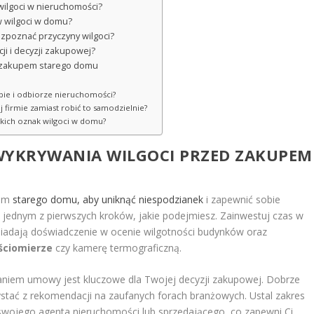
wilgoci w nieruchomości?
w wilgoci w domu?
ozpoznać przyczyny wilgoci?
ji i decyzji zakupowej?
d zakupem starego domu
kupie i odbiorze nieruchomości?
ej firmie zamiast robić to samodzielnie?
elkich oznak wilgoci w domu?
WYKRYWANIA WILGOCI PRZED ZAKUPEM
pem
starego domu, aby uniknąć niespodzianek
i zapewnić sobie
jednym z pierwszych kroków, jakie podejmiesz. Zainwestuj czas w
osiadają doświadczenie w ocenie wilgotności budynków oraz
ściomierze
czy kamerę termograficzną.
niem umowy jest kluczowe dla Twojej decyzji zakupowej. Dobrze
zystać z rekomendacji na zaufanych forach branżowych. Ustal zakres
 swojego agenta nieruchomości lub sprzedającego, co zapewni Ci