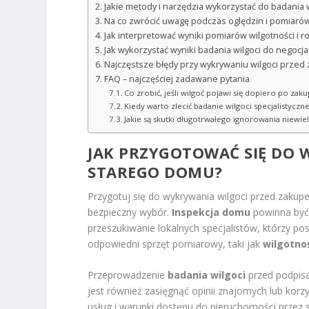
Jakie metody i narzędzia wykorzystać do badania 
Na co zwrócić uwagę podczas oględzin i pomiaró
Jak interpretować wyniki pomiarów wilgotności i r
Jak wykorzystać wyniki badania wilgoci do negocjac
Najczęstsze błędy przy wykrywaniu wilgoci prze
FAQ – najczęściej zadawane pytania
Co zrobić, jeśli wilgoć pojawi się dopiero po za
Kiedy warto zlecić badanie wilgoci specjalistyczn
Jakie są skutki długotrwałego ignorowania niewi
JAK PRZYGOTOWAĆ SIĘ DO 
STAREGO DOMU?
Przygotuj się do wykrywania wilgoci przed zaku
bezpieczny wybór.
Inspekcja domu
powinna być 
przeszukiwanie lokalnych specjalistów, którzy p
odpowiedni sprzęt pomiarowy, taki jak
wilgotno
Przeprowadzenie
badania wilgoci
przed podpisa
jest również zasięgnąć opinii znajomych lub kor
usług i warunki dostępu do nieruchomości przez