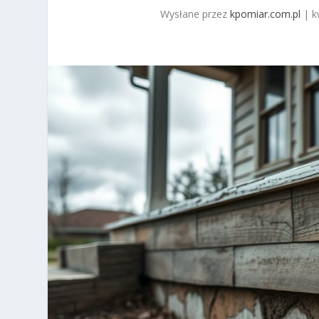
Wysłane przez
kpomiar.com.pl
|
k