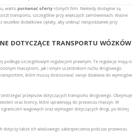
tu, warto
porównać oferty
różnych firm. Niekiedy dostępne są
 koszt transportu, szczególnie przy większych zamówieniach. Ważne
z wszelkie dodatkowe opłaty, aby uniknąć niespodzianek przy
WNE DOTYCZĄCE TRANSPORTU WÓZKÓW
ry podlega szczegółowym regulacjom prawnym. Te regulacje mają n
wożonym maszynom, jak i innym uczestnikom ruchu drogowego.
ię transportem, które muszą dostosować swoje działania do wymogó
przestrzegać przepisów dotyczących transportu drogowego. Obejmuj
zwoleń oraz licencji, które uprawniają do przewozu maszyn. W
e ograniczeń wagowych oraz wymagań dotyczących drogi, po której
 dotyczy także ich właściwego zabezpieczenia podczas przewozu.