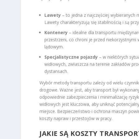
Lawety
– to jedna z najczęściej wybieranych 
Lawety charakteryzują się stabilnością i są p
Kontenery
– idealne dla transportu międzyn
przestrzeni, co chroni je przed niekorzystny
lądowym.
Specjalistyczne pojazdy
– w niektórych sytu
widłowych, zwłaszcza na terenie zakładów pro
dystansach.
Wybór metody transportu zależy od wielu czynnik
drogowe. Ważne jest, aby transport był wykonan
odpowiednie zabezpieczenia i minimalizację ryz
widłowych jest kluczowa, aby uniknąć potencjaln
miejsce. Bezpieczeństwo i ochrona maszyn powi
koszty napraw i przestojów w pracy.
JAKIE SĄ KOSZTY TRANSP