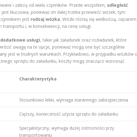
wane i zależą od wielu czynników. Przede wszystkim,
odległość
est kluczowa, ponieważ im dalej trzeba przewieźć wózek, tym
czynnikiem jest
rodzaj wózka.
Wózki różnią się wielkością, ciężarem
transportu i, w konsekwencji, na cenę usługi.
ą
dodatkowe usługi
, takie jak załadunek oraz rozładunek, które
wrócić uwagę na te opcje, ponieważ mogą one być szczególnie
dzany jest w trudnych warunkach. Przykładowo, w przypadku wózków 
cznego sprzętu do załadunku, koszty mogą znacząco wzrosnąć.
Charakterystyka
Stosunkowo lekki, wymaga starannego zabezpieczenia
Cięższy, konieczność użycia sprzętu do załadunku
Specjalistyczny, wymaga dużej ostrożności przy
transportowaniu