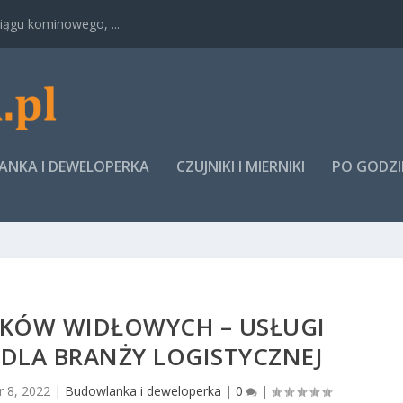
ągu kominowego, ...
NKA I DEWELOPERKA
CZUJNIKI I MIERNIKI
PO GODZ
KÓW WIDŁOWYCH – USŁUGI
DLA BRANŻY LOGISTYCZNEJ
 8, 2022
|
Budowlanka i deweloperka
|
0
|