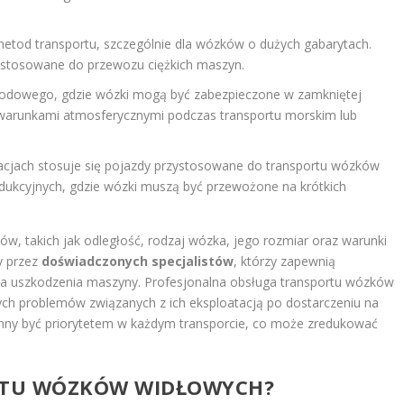
metod transportu, szczególnie dla wózków o dużych gabarytach.
rzystosowane do przewozu ciężkich maszyn.
arodowego, gdzie wózki mogą być zabezpieczone w zamkniętej
mi warunkami atmosferycznymi podczas transportu morskim lub
acjach stosuje się pojazdy przystosowane do transportu wózków
dukcyjnych, gdzie wózki muszą być przewożone na krótkich
ów, takich jak odległość, rodzaj wózka, jego rozmiar oraz warunki
y przez
doświadczonych specjalistów
, którzy zapewnią
yka uszkodzenia maszyny. Profesjonalna obsługa transportu wózków
ych problemów związanych z ich eksploatacją po dostarczeniu na
nny być priorytetem w każdym transporcie, co może zredukować
ORTU WÓZKÓW WIDŁOWYCH?