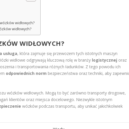
u wózków widłowych?
wózków widłowych?
ÓZKÓW WIDŁOWYCH?
na usługa
, która zajmuje się przewozem tych istotnych maszyn
Wózki widłowe odgrywają kluczową rolę w branży
logistycznej
oraz
szenia i transportowania różnych ładunków. Z tego powodu ich
iem
odpowiednich norm
bezpieczeństwa oraz techniki, aby zapewni
wozu wózków widłowych. Mogą to być zarówno transporty drogowe,
magań klientów oraz miejsca docelowego. Niezwykle istotnym
zpieczenie
wózków podczas transportu, aby unikać jakichkolwiek