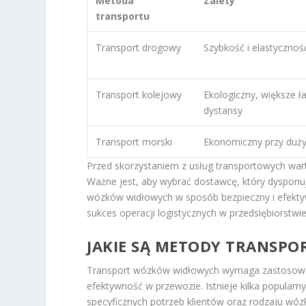
Metoda
Zalety
transportu
Transport drogowy
Szybkość i elastycznoś
Transport kolejowy
Ekologiczny, większe ł
dystansy
Transport morski
Ekonomiczny przy duż
Przed skorzystaniem z usług transportowych wart
Ważne jest, aby wybrać dostawcę, który dyspon
wózków widłowych w sposób bezpieczny i efekty
sukces operacji logistycznych w przedsiębiorstwie
JAKIE SĄ METODY TRANSP
Transport wózków widłowych wymaga zastosowan
efektywność w przewozie. Istnieje kilka popula
specyficznych potrzeb klientów oraz rodzaju wó