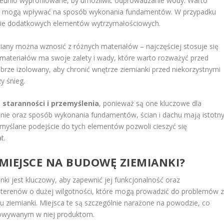
wiednio wyprofilowane, by umożliwić odprowadzanie wody. Warto
óre mogą wpływać na sposób wykonania fundamentów. W przypadku
anie dodatkowych elementów wytrzymałościowych.
ciany można wznosić z różnych materiałów – najczęściej stosuje się
h materiałów ma swoje zalety i wady, które warto rozważyć przed
obrze izolowany, aby chronić wnętrze ziemianki przed niekorzystnymi
y śnieg.
a
staranności i przemyślenia
, ponieważ są one kluczowe dla
anie oraz sposób wykonania fundamentów, ścian i dachu mają istotn
emyślane podejście do tych elementów pozwoli cieszyć się
t.
MIEJSCE NA BUDOWĘ ZIEMIANKI?
i jest kluczowy, aby zapewnić jej funkcjonalność oraz
 terenów o dużej wilgotności, które mogą prowadzić do problemów 
 ziemianki. Miejsca te są szczególnie narażone na powodzie, co
chowywanym w niej produktom.