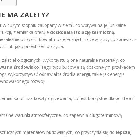
KIE MA ZALETY?
st w dużym stopniu zakopany w ziemi, co wpływa na jej unikalne
trukcji, ziemianka oferuje
doskonałą izolację termiczną
.
iezależnie od warunków atmosferycznych na zewnątrz, co sprawia, ż
ci lub jako przestrzeń do życia.
 zalet ekologicznych. Wykorzystują one naturalne materiały, co
wu na środowisko
. Tego typu budowle są doskonałym przykładem
ą wykorzystywać odnawialne źródła energii, takie jak energia
równoważonego rozwoju.
iemianka obniża koszty ogrzewania, co jest korzystne dla portfela i
emalne warunki atmosferyczne, co zapewnia długoterminową
sztucznych materiałów budowlanych, co przyczynia się do
lepszej