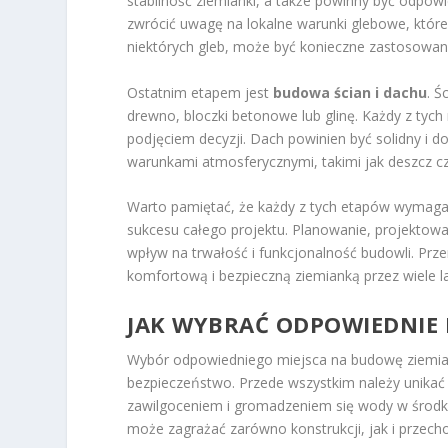
stabilność ziemianki, a także powinny być odpo
zwrócić uwagę na lokalne warunki glebowe, kt
niektórych gleb, może być konieczne zastosow
Ostatnim etapem jest
budowa ścian i dachu
. Ś
drewno, bloczki betonowe lub glinę. Każdy z tyc
podjęciem decyzji. Dach powinien być solidny i d
warunkami atmosferycznymi, takimi jak deszcz cz
Warto pamiętać, że każdy z tych etapów wymag
sukcesu całego projektu. Planowanie, projektow
wpływ na trwałość i funkcjonalność budowli. Prz
komfortową i bezpieczną ziemianką przez wiele la
JAK WYBRAĆ ODPOWIEDNIE 
Wybór odpowiedniego miejsca na budowę ziemiank
bezpieczeństwo. Przede wszystkim należy unikać
zawilgoceniem i gromadzeniem się wody w środku
może zagrażać zarówno konstrukcji, jak i prze