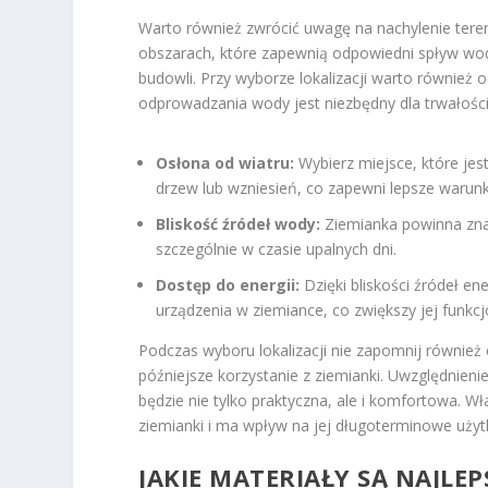
Warto również zwrócić uwagę na nachylenie teren
obszarach, które zapewnią odpowiedni spływ wod
budowli. Przy wyborze lokalizacji warto również 
odprowadzania wody jest niezbędny dla trwałości 
Osłona od wiatru:
Wybierz miejsce, które jest
drzew lub wzniesień, co zapewni lepsze warun
Bliskość źródeł wody:
Ziemianka powinna znaj
szczególnie w czasie upalnych dni.
Dostęp do energii:
Dzięki bliskości źródeł ene
urządzenia w ziemiance, co zwiększy jej funkcj
Podczas wyboru lokalizacji nie zapomnij również
późniejsze korzystanie z ziemianki. Uwzględnien
będzie nie tylko praktyczna, ale i komfortowa. 
ziemianki i ma wpływ na jej długoterminowe uży
JAKIE MATERIAŁY SĄ NAJLE