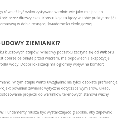
gą również być wykorzystywane w rolnictwie jako miejsca do
ość przez dłuższy czas. Konstrukcja ta łączy w sobie praktyczność i
alternatywą w dobie rosnącej świadomości ekologicznej
 BUDOWY ZIEMIANKI?
kilku kluczowych etapów. Właściwy początku zaczyna się od
wyboru
jest dobrze osłonięte przed wiatrem, ma odpowiednią ekspozycję
d źródła wody. Dobór lokalizacji ma ogromny wpływ na komfort
mianki. W tym etapie warto uwzględnić nie tylko osobiste preferencje
 projekt powinien zawierać wytyczne dotyczące wymiarów, układu
ostosowanie projektu do warunków terenowych stanowi ważny
ów
. Fundamenty muszą być wystarczająco głębokie, aby zapewnić