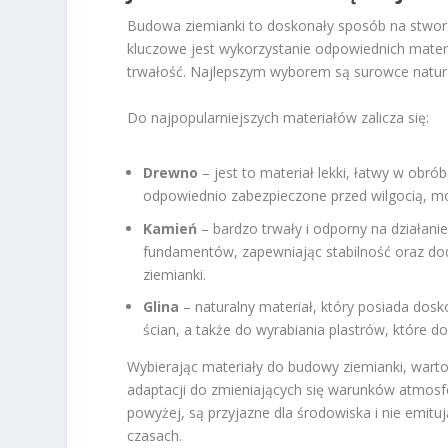
Budowa ziemianki to doskonały sposób na stworz
kluczowe jest wykorzystanie odpowiednich mate
trwałość. Najlepszym wyborem są surowce natur
Do najpopularniejszych materiałów zalicza się:
Drewno
– jest to materiał lekki, łatwy w obró
odpowiednio zabezpieczone przed wilgocią, 
Kamień
– bardzo trwały i odporny na działani
fundamentów, zapewniając stabilność oraz d
ziemianki.
Glina
– naturalny materiał, który posiada dos
ścian, a także do wyrabiania plastrów, które do
Wybierając materiały do budowy ziemianki, wart
adaptacji do zmieniających się warunków atmosfe
powyżej, są przyjazne dla środowiska i nie emituj
czasach.