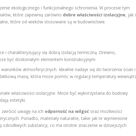
enie ekologicznego i funkcjonalnego schronienia. W procesie tym
riałów, które zapewnią zarówno
dobre właściwości izolacyjne
, jak i
alne, które od wieków stosowane są w budownictwie.
bce i charakteryzujący się dobrą izolacją termiczną. Drewno,
może być doskonałym elementem konstrukcyjnym.
e warunków atmosferycznych. Idealnie nadaje się do tworzenia ścian i
odatkową masę, która może pomóc w regulacji temperatury wewnątr
konałe właściwości izolacyjne. Może być wykorzystana do budowy
dają estetyki.
o zwrócić uwagę na ich
odporność na wilgoć
oraz możliwości
rycznych. Ponadto, materiały naturalne, takie jak te wymienione
ą szkodliwych substancji, co ma istotne znaczenie w dzisiejszych