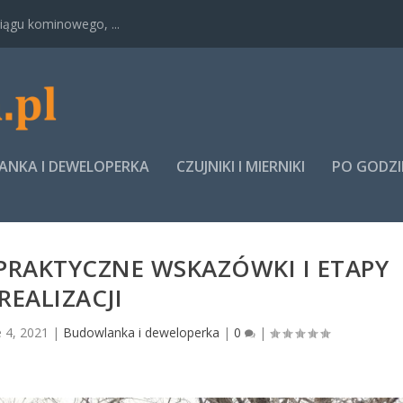
ągu kominowego, ...
NKA I DEWELOPERKA
CZUJNIKI I MIERNIKI
PO GODZ
PRAKTYCZNE WSKAZÓWKI I ETAPY
REALIZACJI
e 4, 2021
|
Budowlanka i deweloperka
|
0
|