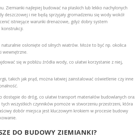
u. Ziemianki najlepiej budować na płaskich lub lekko nachylonych
y deszczowej i nie będą sprzyjały gromadzeniu się wody wokół
ocenić istniejące warunki drenażowe, gdyż dobry system
konstrukcji.
 naturalnie osłonięte od silnych wiatrów. Może to być np. okolica
ki wewnętrzne.
dować się w pobliżu źródła wody, co ułatwi korzystanie z niej,
rgii, takich jak prąd, można łatwiej zainstalować oświetlenie czy inne
onalność.
 o dostępie do dróg, co ułatwi transport materiałów budowlanych ora
ie tych wszystkich czynników pomoże w stworzeniu przestrzeni, która
Właściwy dobór miejsca jest kluczowym krokiem w procesie budowy
tkowanie.
PSZE DO BUDOWY ZIEMIANKI?