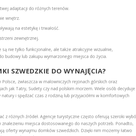
atwej adaptacji do różnych terenów.
ie wnętrz.
pływają na estetykę i trwałość.
strzeni zewnętrznej.
są nie tylko funkcjonalne, ale także atrakcyjne wizualnie,
i do budowy lub zakupu wymarzonego miejsca do życia.
KI SZWEDZKIE DO WYNAJĘCIA?
w Polsce, zwłaszcza w malowniczych rejonach górskich oraz
cjach jak Tatry, Sudety czy nad polskim morzem. Wiele osób decyduje
natury i spędzać czas z rodziną lub przyjaciółmi w komfortowych
 z różnych źródeł. Agencje turystyczne często oferują szeroki wybó
w znalezieniu miejsca dostosowanego do naszych potrzeb. Ponadto,
ierają oferty wynajmu domków szwedzkich. Dzięki nim możemy łatwo