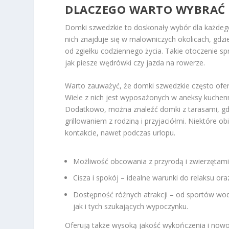
DLACZEGO WARTO WYBRAĆ 
Domki szwedzkie to doskonały wybór dla każdego,
nich znajduje się w malowniczych okolicach, gdzi
od zgiełku codziennego życia. Takie otoczenie s
jak piesze wędrówki czy jazda na rowerze.
Warto zauważyć, że domki szwedzkie często ofe
Wiele z nich jest wyposażonych w aneksy kuchen
Dodatkowo, można znaleźć domki z tarasami, gd
grillowaniem z rodziną i przyjaciółmi. Niektóre o
kontakcie, nawet podczas urlopu.
Możliwość obcowania z przyrodą i zwierzętami
Cisza i spokój – idealne warunki do relaksu oraz
Dostępność różnych atrakcji – od sportów wod
jak i tych szukających wypoczynku.
Oferują także wysoką jakość wykończenia i now