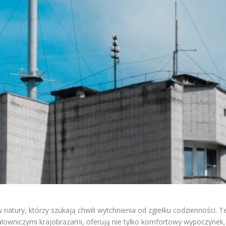
natury, którzy szukają chwili wytchnienia od zgiełku codzienności. T
alowniczymi krajobrazami, oferują nie tylko komfortowy wypoczynek,