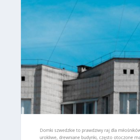
Domki szwedzkie to prawdziwy raj dla miłośników 
urokliwe, drewniane budynki, często otoczone m