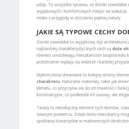
urlop. To wszystko sprawia, że domki szwedzkie 
wyjątkowych i komfortowych miejsc na wakacje. Be
relaks z przygodą w otoczeniu pięknej natury.
JAKIE SĄ TYPOWE CECHY D
Domki szwedzkie to wyjątkowy styl architektoniczn
najbardziej charakterystycznych cech są
duże ok
również umożliwiają mieszkańcom bezpośredni ko
przestrzenie wydają się większe i bardziej przyjaz
Wykończenia drewniane to kolejny istotny elem
charakteru
. Naturalne materiały, takie jak dre
klimatu, co przyczynia się do ich trwałości i f
konstrukcyjne, co podkreśla ich surowy, ale elega
Tarasy to nieodłączny element tych domów, częs
świeżym powietrzu. Dzięki temu mieszkańcy mogą
spotkania towarzyskie w malowniczych okolicznoś