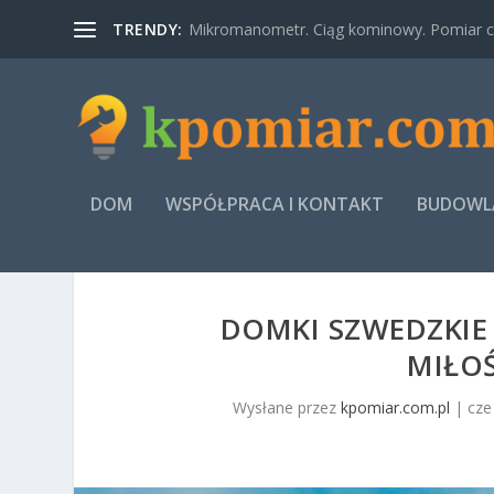
TRENDY:
Mikromanometr. Ciąg kominowy. Pomiar ci
DOM
WSPÓŁPRACA I KONTAKT
BUDOWLA
DOMKI SZWEDZKIE 
MIŁO
Wysłane przez
kpomiar.com.pl
|
cze