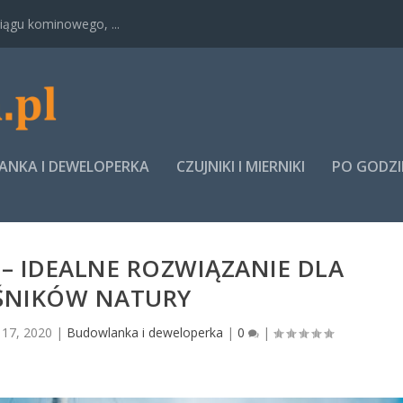
ągu kominowego, ...
NKA I DEWELOPERKA
CZUJNIKI I MIERNIKI
PO GODZ
– IDEALNE ROZWIĄZANIE DLA
ŚNIKÓW NATURY
 17, 2020
|
Budowlanka i deweloperka
|
0
|