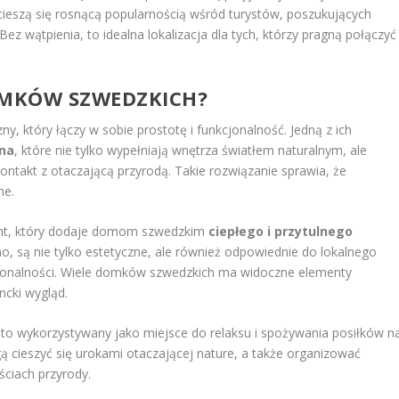
cieszą się rosnącą popularnością wśród turystów, poszukujących
z wątpienia, to idealna lokalizacja dla tych, którzy pragną połączyć
OMKÓW SZWEDZKICH?
y, który łączy w sobie prostotę i funkcjonalność. Jedną z ich
na
, które nie tylko wypełniają wnętrza światłem naturalnym, ale
ntakt z otaczającą przyrodą. Takie rozwiązanie sprawia, że
ne.
ent, który dodaje domom szwedzkim
ciepłego i przytulnego
wno, są nie tylko estetyczne, ale również odpowiednie do lokalnego
unkcjonalności. Wiele domków szwedzkich ma widoczne elementy
ncki wygląd.
to wykorzystywany jako miejsce do relaksu i spożywania posiłków n
 cieszyć się urokami otaczającej nature, a także organizować
ciach przyrody.