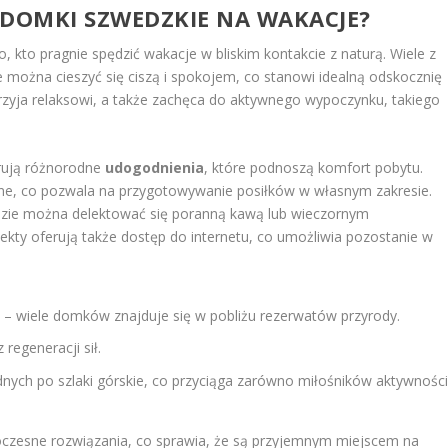
DOMKI SZWEDZKIE NA WAKACJE?
 kto pragnie spędzić wakacje w bliskim kontakcie z naturą. Wiele z
e można cieszyć się ciszą i spokojem, co stanowi idealną odskocznię
przyja relaksowi, a także zachęca do aktywnego wypoczynku, takiego
rują różnorodne
udogodnienia
, które podnoszą komfort pobytu.
ne, co pozwala na przygotowywanie posiłków w własnym zakresie.
zie można delektować się poranną kawą lub wieczornym
biekty oferują także dostęp do internetu, co umożliwia pozostanie w
 – wiele domków znajduje się w pobliżu rezerwatów przyrody.
 regeneracji sił.
nych po szlaki górskie, co przyciąga zarówno miłośników aktywności
oczesne rozwiązania, co sprawia, że są przyjemnym miejscem na