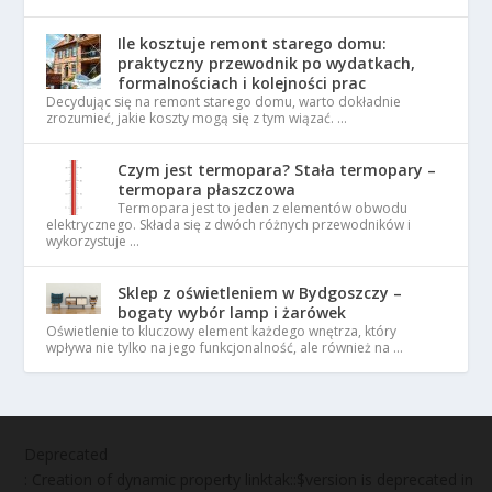
Ile kosztuje remont starego domu:
praktyczny przewodnik po wydatkach,
formalnościach i kolejności prac
Decydując się na remont starego domu, warto dokładnie
zrozumieć, jakie koszty mogą się z tym wiązać. …
Czym jest termopara? Stała termopary –
termopara płaszczowa
Termopara jest to jeden z elementów obwodu
elektrycznego. Składa się z dwóch różnych przewodników i
wykorzystuje …
Sklep z oświetleniem w Bydgoszczy –
bogaty wybór lamp i żarówek
Oświetlenie to kluczowy element każdego wnętrza, który
wpływa nie tylko na jego funkcjonalność, ale również na …
Deprecated
: Creation of dynamic property linktak::$version is deprecated in