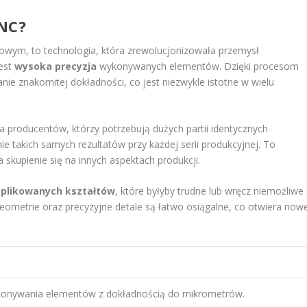
NC?
owym, to technologia, która zrewolucjonizowała przemysł
est
wysoka precyzja
wykonywanych elementów. Dzięki procesom
ie znakomitej dokładności, co jest niezwykle istotne w wielu
la producentów, którzy potrzebują dużych partii identycznych
takich samych rezultatów przy każdej serii produkcyjnej. To
 skupienie się na innych aspektach produkcji.
plikowanych kształtów
, które byłyby trudne lub wręcz niemożliwe
ometrie oraz precyzyjne detale są łatwo osiągalne, co otwiera now
onywania elementów z dokładnością do mikrometrów.