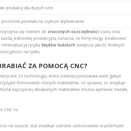
ki produkcji dla dużych serii.
 procesów pozwala na szybsze wytwarzanie.
zyczynia się również do
znacznych oszczędności
czasu oraz
 każdą jednostkę produkcyjną oznacza, że firmy mogą zrealizować
 minimalizacja ryzyka
błędów ludzkich
zwiększa jakość finalnych
rencyjności na rynku.
BRABIAĆ ZA POMOCĄ CNC?
ryczne, to technologia, która zrewolucjonizowała wiele gałęzi
precyzyjne formowanie różnych materiałów, co sprawia, że znajduje
Wśród najczęściej obrabianych materiałów można wymienić metale,
ce CNC to:
ści na zużycie, stal znajduje szerokie zastosowanie w przemyśle