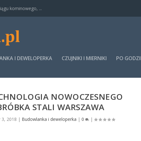
ągu kominowego, ...
NKA I DEWELOPERKA
CZUJNIKI I MIERNIKI
PO GODZ
ECHNOLOGIA NOWOCZESNEGO
BRÓBKA STALI WARSZAWA
y 3, 2018
|
Budowlanka i deweloperka
|
0
|