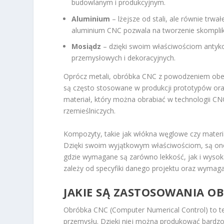
budowlanym i produkcyjnym.
Aluminium
– lżejsze od stali, ale równie trwa
aluminium CNC pozwala na tworzenie skomplik
Mosiądz
– dzięki swoim właściwościom antyko
przemysłowych i dekoracyjnych.
Oprócz metali, obróbka CNC z powodzeniem obejm
są często stosowane w produkcji prototypów or
materiał, który można obrabiać w technologii CN
rzemieślniczych.
Kompozyty, takie jak włókna węglowe czy mater
Dzięki swoim wyjątkowym właściwościom, są on
gdzie wymagane są zarówno lekkość, jak i wyso
zależy od specyfiki danego projektu oraz wyma
JAKIE SĄ ZASTOSOWANIA O
Obróbka CNC (Computer Numerical Control) to te
przemysłu. Dzięki niej można produkować bardzo