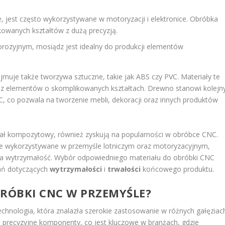
łe, jest często wykorzystywane w motoryzacji i elektronice. Obróbka
owanych kształtów z dużą precyzją.
rozyjnym, mosiądz jest idealny do produkcji elementów
uje także tworzywa sztuczne, takie jak ABS czy PVC. Materiały te
az elementów o skomplikowanych kształtach. Drewno stanowi kolejn
C, co pozwala na tworzenie mebli, dekoracji oraz innych produktów
iał kompozytowy, również zyskują na popularności w obróbce CNC.
e wykorzystywane w przemyśle lotniczym oraz motoryzacyjnym,
ka wytrzymałość. Wybór odpowiedniego materiału do obróbki CNC
gań dotyczących
wytrzymałości
i
trwałości
końcowego produktu.
BRÓBKI CNC W PRZEMYŚLE?
chnologia, która znalazła szerokie zastosowanie w różnych gałęziac
 precyzyjne komponenty, co jest kluczowe w branżach, gdzie