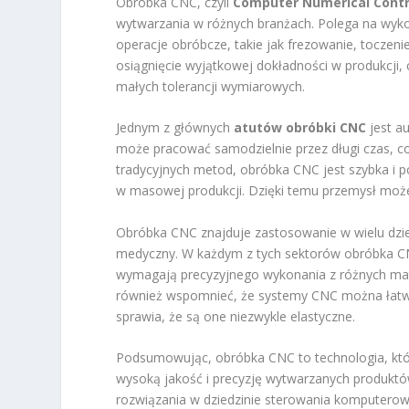
Obróbka CNC, czyli
Computer Numerical Contr
wytwarzania w różnych branżach. Polega na wyk
operacje obróbcze, takie jak frezowanie, toczeni
osiągnięcie wyjątkowej dokładności w produkcji,
małych tolerancji wymiarowych.
Jednym z głównych
atutów obróbki CNC
jest a
może pracować samodzielnie przez długi czas, 
tradycyjnych metod, obróbka CNC jest szybka i 
w masowej produkcji. Dzięki temu przemysł może 
Obróbka CNC znajduje zastosowanie w wielu dzie
medyczny. W każdym z tych sektorów obróbka CN
wymagają precyzyjnego wykonania z różnych mate
również wspomnieć, że systemy CNC można łatwo
sprawia, że są one niezwykle elastyczne.
Podsumowując, obróbka CNC to technologia, któr
wysoką jakość i precyzję wytwarzanych produktów
rozwiązania w dziedzinie sterowania komputerow