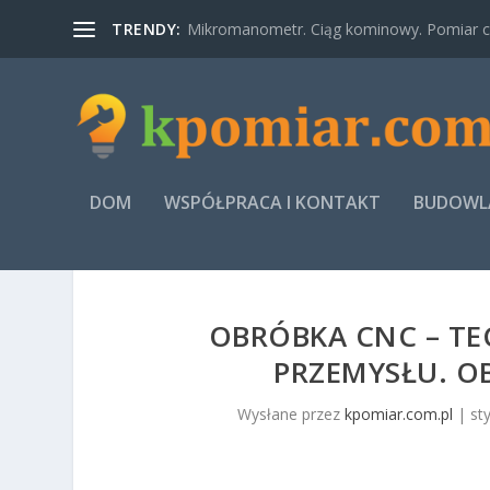
TRENDY:
Mikromanometr. Ciąg kominowy. Pomiar ci
DOM
WSPÓŁPRACA I KONTAKT
BUDOWLA
OBRÓBKA CNC – T
PRZEMYSŁU. O
Wysłane przez
kpomiar.com.pl
|
st