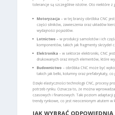
tolerancje są szczególnie istotne. Oto niektóre
Motoryzacja
– w tej branży obróbka CNC jes
części silników, zawieszenia oraz układów kie
wydajności pojazdów.
Lotnictwo
– w produkcji samolotów i ich czę
komponentów, takich jak fragmenty skrzydeł cz
Elektronika
– w sektorze elektroniki, CNC j
drukowanych oraz innych elementów, które wy
Budownictwo
– obróbka CNC może być wykor
takich jak belki, kolumny oraz prefabrykaty, c
Dzięki elastyczności technologii CNC, procesy 
potrzeb rynku. Oznacza to, że można wprowadza
czasowych i finansowych. Taki poziom adaptacji
trendy rynkowe, co jest nieocenionym atutem w 
JAK WYBRAĆ ODPOWIEDNIĄ 