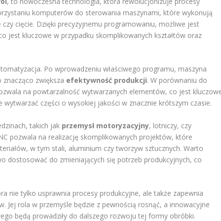
ol
, to nowoczesna technologia, która rewolucjonizuje procesy
orzystaniu komputerów do sterowania maszynami, które wykonują
e czy cięcie. Dzięki precyzyjnemu programowaniu, możliwe jest
 co jest kluczowe w przypadku skomplikowanych kształtów oraz
utomatyzacja. Po wprowadzeniu właściwego programu, maszyna
co znacząco zwiększa
efektywność produkcji
. W porównaniu do
pozwala na powtarzalność wytwarzanych elementów, co jest kluczow
wytwarzać części o wysokiej jakości w znacznie krótszym czasie.
dzinach, takich jak
przemysł motoryzacyjny
, lotniczy, czy
C pozwala na realizację skomplikowanych projektów, które
riałów, w tym stali, aluminium czy tworzyw sztucznych. Warto
 dostosować do zmieniających się potrzeb produkcyjnych, co
a nie tylko usprawnia procesy produkcyjne, ale także zapewnia
. Jej rola w przemyśle będzie z pewnością rosnąć, a innowacyjne
ego będą prowadziły do dalszego rozwoju tej formy obróbki.