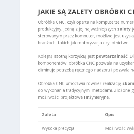
JAKIE SĄ ZALETY OBRÓBKI C
Obróbka CNC, czyli oparta na komputerze numer
produkcyjny. Jedną z jej najważniejszych
zalety
j
sterowanym przez komputer, możliwe jest uzyskan
branżach, takich jak motoryzacja czy lotnictwo.
Kolejną istotną korzyścią jest
powtarzalność
. D
komponentów, obróbka CNC pozwala na uzyskanie 
eliminuje potrzebę ręcznego nadzoru i pozwala na
Obróbka CNC umożliwia również realizację
skom
do wykonania tradycyjnymi metodami. Złożone ge
możliwości projektowe i inżynieryjne.
Zaleta
Opis
Wysoka precyzja
Możliwość wyk