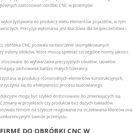
 z głównych zastosowań obróbki CNC w przemyśle:
t wykorzystywana do produkcji wielu elementów pojazdów, w tym
rowniczych. Precyzja wykonania jest kluczowa dla bezpieczeństwa i
ści, obróbka CNC pozwala na tworzenie skomplikowanych
y osłony silników, które muszą spełniać szczególne normy jakości.
est stosowane do wytwarzania precyzyjnych obudów, układów
magają zachowania bardzo małych tolerancji.
zystana w produkcji różnorodnych elementów konstrukcyjnych,
o przyczynia się do efektywności procesu budowlanego.
produkcyjne mogą być szybko dostosowane do zmieniających się
ć zmiany w projektach czy produkcie bez dużych nakładów
 pozwala firmom na szybsze reagowanie na oczekiwania klientów ora
konkurencyjnym świecie przemysłu.
FIRMĘ DO OBRÓBKI CNC W