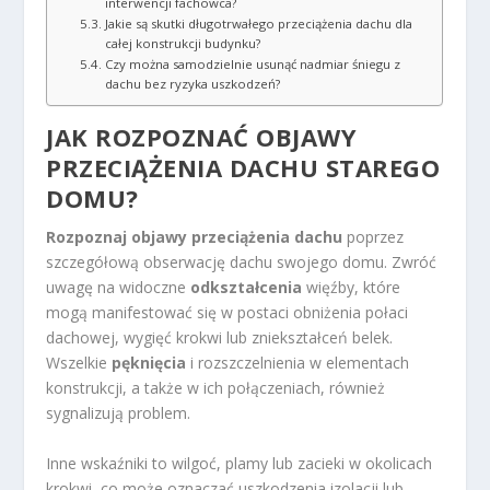
interwencji fachowca?
Jakie są skutki długotrwałego przeciążenia dachu dla
całej konstrukcji budynku?
Czy można samodzielnie usunąć nadmiar śniegu z
dachu bez ryzyka uszkodzeń?
JAK ROZPOZNAĆ OBJAWY
PRZECIĄŻENIA
DACHU STAREGO
DOMU
?
Rozpoznaj objawy przeciążenia dachu
poprzez
szczegółową obserwację dachu swojego domu. Zwróć
uwagę na widoczne
odkształcenia
więźby, które
mogą manifestować się w postaci obniżenia połaci
dachowej, wygięć krokwi lub zniekształceń belek.
Wszelkie
pęknięcia
i rozszczelnienia w elementach
konstrukcji, a także w ich połączeniach, również
sygnalizują problem.
Inne wskaźniki to wilgoć, plamy lub zacieki w okolicach
krokwi, co może oznaczać uszkodzenia izolacji lub