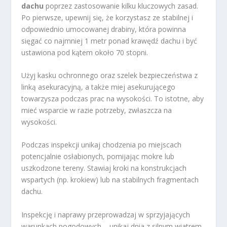
dachu
poprzez zastosowanie kilku kluczowych zasad.
Po pierwsze, upewnij się, że korzystasz ze stabilnej i
odpowiednio umocowanej drabiny, która powinna
sięgać co najmniej 1 metr ponad krawędź dachu i być
ustawiona pod kątem około 70 stopni.
Użyj kasku ochronnego oraz szelek bezpieczeństwa z
linką asekuracyjną, a także miej asekurującego
towarzysza podczas prac na wysokości. To istotne, aby
mieć wsparcie w razie potrzeby, zwłaszcza na
wysokości.
Podczas inspekcji unikaj chodzenia po miejscach
potencjalnie osłabionych, pomijając mokre lub
uszkodzone tereny. Stawiaj kroki na konstrukcjach
wspartych (np. krokiew) lub na stabilnych fragmentach
dachu.
Inspekcję i naprawy przeprowadzaj w sprzyjających
warunkach pogodowych – unikaj dnia z silnym wiatrem,