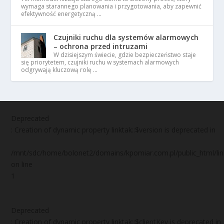
wymaga starannego planowania i przygotowania, aby zapewnić
efektywność energetyczną …
Czujniki ruchu dla systemów alarmowych
– ochrona przed intruzami
W dzisiejszym świecie, gdzie bezpieczeństwo staje
się priorytetem, czujniki ruchu w systemach alarmowych
odgrywają kluczową rolę …
Deprecated
: Creation of dynamic property linktak::$version is deprecated in
/mnt/sdc/home/bolonet2/domains/kpomiar.com.pl/public_html/
on line
1
Deprecated
: Creation of dynamic property linktak::$clientKey is deprecated in