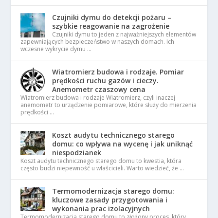
Czujniki dymu do detekcji pożaru –
szybkie reagowanie na zagrożenie
Czujniki dymu to jeden z najważniejszych elementów
zapewniających bezpieczeństwo w naszych domach. Ich
wczesne wykrycie dymu …
Wiatromierz budowa i rodzaje. Pomiar
prędkości ruchu gazów i cieczy.
Anemometr czaszowy cena
Wiatromierz budowa i rodzaje Wiatromierz, czyli inaczej
anemometr to urządzenie pomiarowe, które służy do mierzenia
prędkości …
Koszt audytu technicznego starego
domu: co wpływa na wycenę i jak uniknąć
niespodzianek
Koszt audytu technicznego starego domu to kwestia, która
często budzi niepewność u właścicieli. Warto wiedzieć, że …
Termomodernizacja starego domu:
kluczowe zasady przygotowania i
wykonania prac izolacyjnych
Termomodernizacja starego domu to złożony proces, który