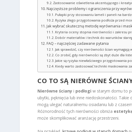
Zastosowanie oświetlenia akcentującego i kreat
Najczęstsze problemy i ograniczenia przy wyró
Pułapki przy stosowaniu lameli i paneli na bard
Ryzyka złego przygotowania podłoża przed m
Jak wybrać skuteczną metodę wyrównania i mas
Kryteria oceny stopnia nierówności i zakresu p
Dobór materiałów i technik do warunków star
FAQ – najczęściej zadawane pytania
Jak sprawdzić, czy nierówności ścian wymagają
Co zrobić, gdy nierówności są zbyt duże dla lis
Jakie są ryzyka niewłaściwego przygotowania 
Kiedy warto zastosować techniki maskowania z
CO TO SĄ NIERÓWNE ŚCIANY
Nierówne ściany
i
podłogi
w starym domu to pow
ubytki, pęknięcia lub inne niedoskonałości. Taki
mogą ulegać naturalnemu osiadaniu lub z czase
Różnorodność tych nierówności obniża
estetyk
może skomplikować aranżację przestrzeni.
Na przykład,
krzywe podłogi w starych domach
na