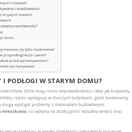
ywnych rozwiązań
wnywaniu i maskowaniu
zo krzywych ścianach
ontażem
kowania nierówności?
rac
ego domu
 wyrównania czy tylko maskowania?
tew przypodłogowych i paneli?
podłoża przed wyrównywaniem?
amiast wyrównywania?
 I
PODŁOGI W STARYM DOMU
?
ierzchnie, które mają różne nieprawidłowości, takie jak krzywizny,
e defekty często występują w starszych budynkach, gdzie fundamenty
m mogą wystąpić problemy z materiałami budowlanymi.
ę mieszkania
, co wpływa na atrakcyjność wizualną wnętrz oraz
jczęściej powstają w wyniku działalności naturalnych procesów,