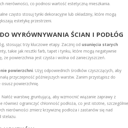
h nierówności, co podnosi wartość estetyczną mieszkania.
lne często stosuj tynki dekoracyjne lub okładziny, które mogą
kszają estetykę przestrzeni.
DO WYRÓWNYWANIA ŚCIAN I PODŁÓG
g, stosując trzy kluczowe etapy. Zacznij od
usunięcia starych
nty, takie jak resztki farb, tapet i tynku, które mogą negatywnie
, że powierzchnia jest czysta i wolna od zanieczyszczeń.
enie powierzchni
. Użyj odpowiednich środków czyszczących, aby
onałą przyczepność późniejszych warstw. Zanim przystąpisz do
 osusz powierzchnię.
. Nałóż warstwę gruntującą, aby wzmocnić wiązanie zaprawy z
również ograniczyć chłonność podłoża, co jest istotne, szczególni
ch nierówności zmierz krzywiznę podłoża i zastanów się nad
 stelażu.