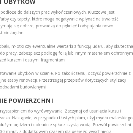
I UBYTKÓW
ć podłoże do dalszych prac wykończeniowych. Kluczowe jest
 farby czy tapety, które mogą negatywnie wpłynąć na trwałość i
zymają się dobrze, prowadzą do pęknięć i odspajania nowo
st niezbędne.
baki, młotki czy ewentualnie wiertarki z funkcją udaru, aby skuteczni
 do pracy, zabezpiecz podłogę folią lub innym materiałem ochronnym
rzed kurzem i ostrymi fragmentami.
stawanie ubytków w ścianie. Po zakończeniu, oczyść powierzchnie z
ejne etapy renovacji. Przestrzegaj przepisów dotyczących utylizacji
 odpadami budowlanymi.
NIE POWIERZCHNI
rzystąpieniem do wyrównywania. Zaczynaj od usunięcia kurzu i
acza. Następnie, w przypadku tłustych plam, użyj mydła malarskiego
 dużym pędzlem i dokładnie spłucz czystą wodą. Pozwól powierzchni
 30 minut, z dodatkowym czasem dla pełnego wyschnięcia.