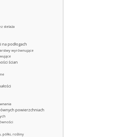
z stelaża
i na podłogach
warstwy wyrównujące
owujące
ości ścian
lne
ałości
ównania
erównych powierzchniach
wych
równości
 półki, rośliny