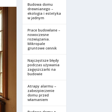
Budowa domu
drewnianego –
ekologia i estetyka
w jednym
Prace budowlane –
nowoczesne
rozwiązania.
Mikropale
gruntowe cennik
Najczęstsze błędy
podczas używania
zagęszczarki na
budowie
Atrapy alarmu –
zabezpieczenie
domu przed
włamaniem
Budowa domu z