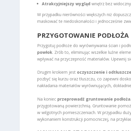
Atrakcyjniejszy wygląd
wnętrz bez widocznyc
W przypadku nierówności większych niż dopuszcza
maskować te niedoskonałości i jednocześnie zwię
PRZYGOTOWANIE PODŁOŻA 
Przygotuj podłoże do wyrównywania ścian i podłó
powłok
. Zrób to, eliminując wszelkie luźne eleme
wpływać na przyczepność materiałów. Upewnij się
Drugim krokiem jest
oczyszczenie i odtłuszcz
pozbyć się kurzu oraz tłuszczu, co zapewni dosk
nakładania materiałów wyrównujących, dokładnie
Na koniec
przeprowadź gruntowanie podłoża
przygotowaną powierzchnią. Gruntowanie pomoże 
w wilgotnych pomieszczeniach. W przypadku duży
wykonaniem konstrukcji pomocniczej, na przykład