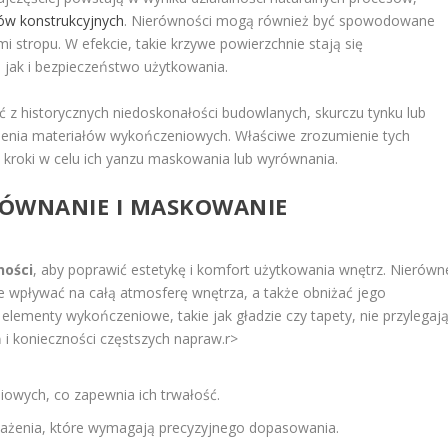
łów konstrukcyjnych
. Nierówności mogą również być spowodowane
i stropu. W efekcie, takie krzywe powierzchnie stają się
jak i bezpieczeństwo użytkowania.
 z historycznych niedoskonałości budowlanych, skurczu tynku lub
pojenia materiałów wykończeniowych. Właściwe zrozumienie tych
e kroki w celu ich yanzu maskowania lub wyrównania.
RÓWNANIE I MASKOWANIE
ności
, aby poprawić estetykę i komfort użytkowania wnętrz. Nierówn
 wpływać na całą atmosferę wnętrza, a także obniżać jego
ementy wykończeniowe, takie jak gładzie czy tapety, nie przylegaj
i konieczności częstszych napraw.
r>
owych, co zapewnia ich trwałość.
ażenia, które wymagają precyzyjnego dopasowania.