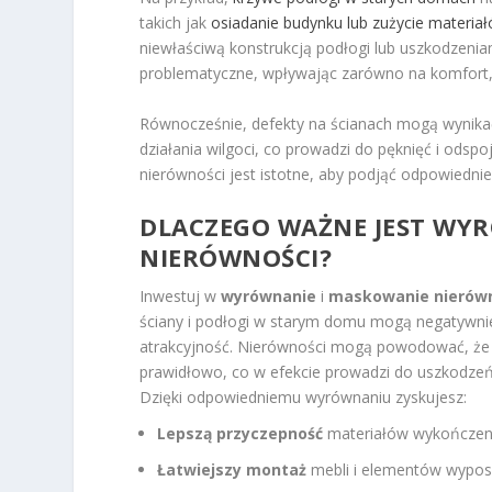
takich jak
osiadanie budynku lub zużycie materia
niewłaściwą konstrukcją podłogi lub uszkodzeniam
problematyczne, wpływając zarówno na komfort, 
Równocześnie, defekty na ścianach mogą wynikać
działania wilgoci, co prowadzi do pęknięć i ods
nierówności jest istotne, aby podjąć odpowiedni
DLACZEGO WAŻNE JEST WY
NIERÓWNOŚCI?
Inwestuj w
wyrównanie
i
maskowanie nierów
ściany i podłogi w starym domu mogą negatywnie
atrakcyjność. Nierówności mogą powodować, że el
prawidłowo, co w efekcie prowadzi do uszkodzeń 
Dzięki odpowiedniemu wyrównaniu zyskujesz:
Lepszą przyczepność
materiałów wykończeni
Łatwiejszy montaż
mebli i elementów wypos