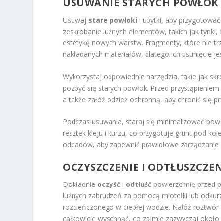
USUWANIE STARYCH POWŁOK
Usuwaj
stare powłoki
i ubytki, aby przygotowa
zeskrobanie luźnych elementów, takich jak tynki,
estetykę nowych warstw. Fragmenty, które nie tr
nakładanych materiałów, dlatego ich usunięcie je
Wykorzystaj odpowiednie narzędzia, takie jak skro
pozbyć się starych powłok. Przed przystąpieniem
a także załóż odzież ochronną, aby chronić się p
Podczas usuwania, staraj się minimalizować pow
resztek kleju i kurzu, co przygotuje grunt pod kol
odpadów, aby zapewnić prawidłowe zarządzanie
OCZYSZCZENIE I ODTŁUSZCZE
Dokładnie
oczyść
i
odtłuść
powierzchnię przed p
luźnych zabrudzeń za pomocą miotełki lub odkurz
rozcieńczonego w ciepłej wodzie. Nałóż roztwór
całkowicie wyschnąć, co zajmie zazwyczaj około