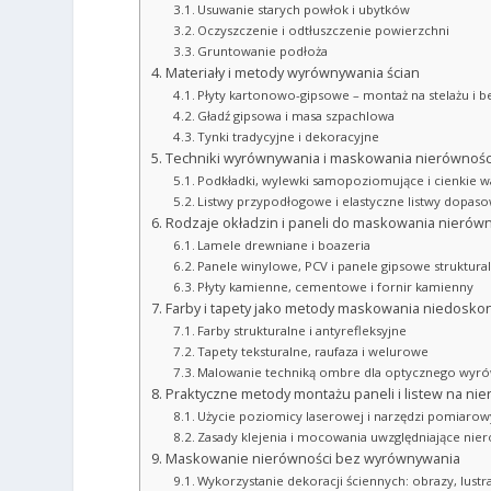
Usuwanie starych powłok i ubytków
Oczyszczenie i odtłuszczenie powierzchni
Gruntowanie podłoża
Materiały i metody wyrównywania ścian
Płyty kartonowo-gipsowe – montaż na stelażu i be
Gładź gipsowa i masa szpachlowa
Tynki tradycyjne i dekoracyjne
Techniki wyrównywania i maskowania nierównośc
Podkładki, wylewki samopoziomujące i cienkie 
Listwy przypodłogowe i elastyczne listwy dopas
Rodzaje okładzin i paneli do maskowania nierówn
Lamele drewniane i boazeria
Panele winylowe, PCV i panele gipsowe struktura
Płyty kamienne, cementowe i fornir kamienny
Farby i tapety jako metody maskowania niedoskon
Farby strukturalne i antyrefleksyjne
Tapety teksturalne, raufaza i welurowe
Malowanie techniką ombre dla optycznego wyr
Praktyczne metody montażu paneli i listew na ni
Użycie poziomicy laserowej i narzędzi pomiaro
Zasady klejenia i mocowania uwzględniające nie
Maskowanie nierówności bez wyrównywania
Wykorzystanie dekoracji ściennych: obrazy, lustra,