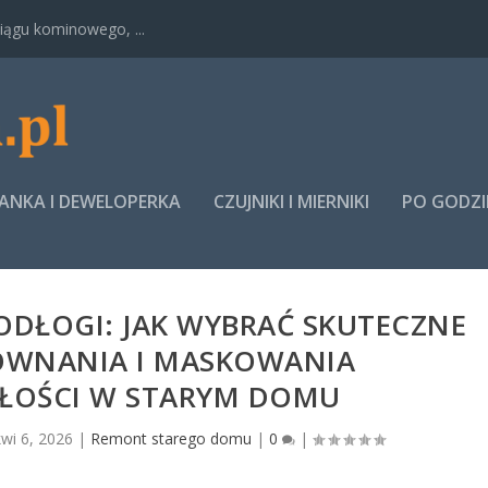
ągu kominowego, ...
NKA I DEWELOPERKA
CZUJNIKI I MIERNIKI
PO GODZ
ODŁOGI: JAK WYBRAĆ SKUTECZNE
WNANIA I MASKOWANIA
ŁOŚCI W STARYM DOMU
kwi 6, 2026
|
Remont starego domu
|
0
|